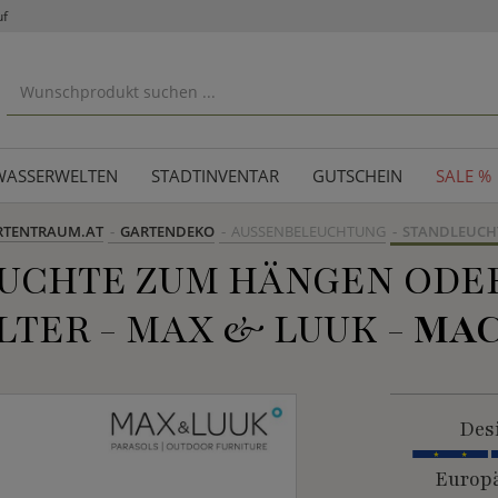
uf
WASSERWELTEN
STADTINVENTAR
GUTSCHEIN
SALE %
RTENTRAUM.AT
GARTENDEKO
AUSSENBELEUCHTUNG
STANDLEUCH
CHTE ZUM HÄNGEN ODER
TER - MAX & LUUK -
MAC
Des
Europä