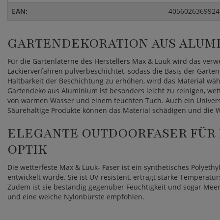
EAN:
4056026369924
GARTENDEKORATION AUS ALUM
Für die Gartenlaterne des Herstellers Max & Luuk wird das ver
Lackierverfahren pulverbeschichtet, sodass die Basis der Garten
Haltbarkeit der Beschichtung zu erhöhen, wird das Material wäh
Gartendeko aus Aluminium ist besonders leicht zu reinigen, we
von warmen Wasser und einem feuchten Tuch. Auch ein Universa
Säurehaltige Produkte können das Material schädigen und die W
ELEGANTE OUTDOORFASER FÜR 
OPTIK
Die wetterfeste Max & Luuk- Faser ist ein synthetisches Polyethy
entwickelt wurde. Sie ist UV-resistent, erträgt starke Tempera
Zudem ist sie beständig gegenüber Feuchtigkeit und sogar Mee
und eine weiche Nylonbürste empfohlen.