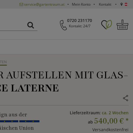
service@gartentraum.at
Mein Konto
Kontakt
0720 231170
Kontakt: 24/7
TEN
 AUFSTELLEN MIT GLAS-
E LATERNE
Lieferzeitraum:
ca. 2 Wochen
ign aus der
540,00 €
*
ab
ischen Union
Versandkostenfrei