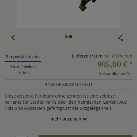
Lieferzeitraum:
ca. 4 Wochen
Hergestellt in der
905,00 €
*
Europäischen
Union
Versandkostenfrei
44,5x180x48cm (HxBxT)
Diese dezente Parkbank ohne Lehnen ist eine zeitlose
Variante für Städte, Parks oder den heimischen Garten. Aus
Holz und Gusseisen gefertigt, ist die Sitzgelegenheit
wetterfest und langlebig. Die Lieferung erfolgt zerlegt. Auf
mehr anzeigen
Wunsch kann die Bank gegen Aufpreos in weiteren Farben
der RAL Palette gefertigt werden. Wenden Sie sich hierzu
gerne an unseren Kundenservice und wir erstellen Ihnen ein