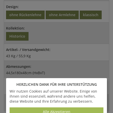
Design:
ohne Rückenlehne
ohne Armlehne
klassisch
Kollektion:
Historico
Artikel- / Versandgewicht:
43 Kg / 55,9 Kg
Abmessungen:
44,5x180x48cm (HxBxT)
Versandart:
HERZLICHEN DANK FÜR IHRE UNTERSTÜTZUNG
Spedition
Wir nutzen Cookies auf unserer Website. Einige von
ihnen sind essenziell, während andere uns helfen,
EAN:
diese Website und Ihre Erfahrung zu verbessern.
4056026380752
Alle Akzeptieren