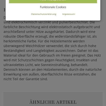
Funktionale Cookies
HINWEISE ZUM MATERIAL
Datenschutzerklärung
Impressum
Die Stahl- und Gusseisen - Elemente der Historico Kollektion
sind elektrochemisch verzinkt und pulverbeschichtet. Die
farbliche Beschichtung wird elektrostatisch aufgebracht und
anschließend unter Hitze ausgehärtet. Dadurch wird eine
robuste Oberfläche erzeugt, die widerstandsfähiger ist, als
herkömmliche Farbe. Für die Holzelemente werden
überwiegend Weichhölzer verwendet, die sich durch hohe
Beständigkeit und Langlebigkeit auszeichnen. Daher ist das
Material ideal für den Gebrauch im Freien geeignet. Das Holz
wird mit Schutzschichten gegen Feuchtigkeit, Insekten und
ultraviolettes Licht, wie Sonneinstrahlung, behandelt.
Dennoch können an den Holzelementen, durch die natürliche
Einwirkung von außen, oberflächliche Risse entstehen, die
nicht Teil der Garantie sind.
ÄHNLICHE ARTIKEL