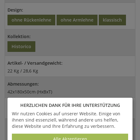
Design:
ohne Rückenlehne
ohne Armlehne
klassisch
Kollektion:
Historico
Artikel- / Versandgewicht:
22 Kg / 28,6 Kg
Abmessungen:
42x180x50cm (HxBxT)
Versandart:
HERZLICHEN DANK FÜR IHRE UNTERSTÜTZUNG
Spedition
Wir nutzen Cookies auf unserer Website. Einige von
ihnen sind essenziell, während andere uns helfen,
EAN:
diese Website und Ihre Erfahrung zu verbessern.
4056026380820
Alle Akzeptieren