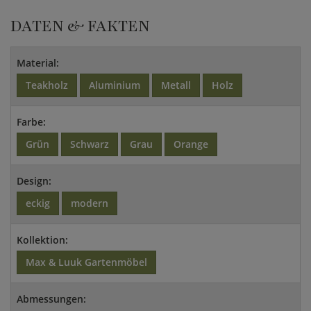
DATEN & FAKTEN
Material:
Teakholz
Aluminium
Metall
Holz
Farbe:
Grün
Schwarz
Grau
Orange
Design:
eckig
modern
Kollektion:
Max & Luuk Gartenmöbel
Abmessungen: