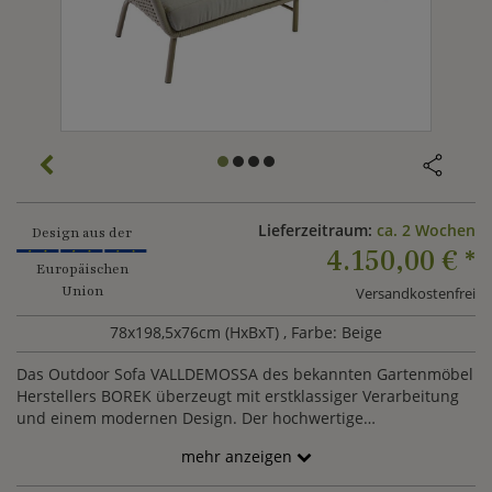
Lieferzeitraum:
ca. 2 Wochen
Design aus der
4.150,00 €
*
Europäischen
Union
Versandkostenfrei
78x198,5x76cm (HxBxT)
, Farbe: Beige
Das Outdoor Sofa VALLDEMOSSA des bekannten Gartenmöbel
Herstellers BOREK überzeugt mit erstklassiger Verarbeitung
und einem modernen Design. Der hochwertige
Aluminiumrahmen ist mit einem thermoplastischem Seil
mehr anzeigen
umspannt. Das bequeme Gartensofa für 2-3 Personen wird
inklusive robuster Polster Kissen geliefert. Kombiniert mit den