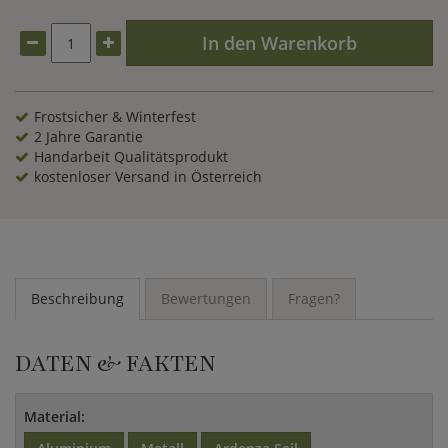
passenden Gartensesseln der Serie oder einem
hochwertigem
Gartentisch
lassen sich ansprechende
In den Warenkorb
Sitzecken im Garten oder auf der Terrasse gestalten.
Frostsicher & Winterfest
2 Jahre Garantie
Handarbeit Qualitätsprodukt
kostenloser Versand in Österreich
Beschreibung
Bewertungen
Fragen?
DATEN & FAKTEN
Material: