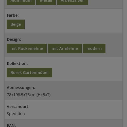
Aluminium
Metall
Ardenza Seil
Farbe:
Beige
Design:
mit Rückenlehne
mit Armlehne
modern
Kollektion:
Borek Gartenmöbel
Abmessungen:
78x198,5x76cm (HxBxT)
Versandart:
Spedition
EAN: