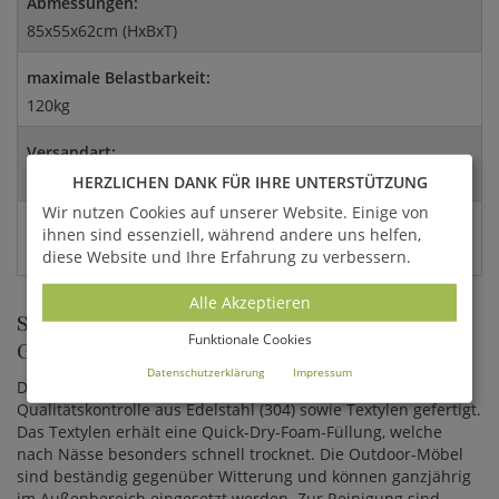
Abmessungen:
85x55x62cm (HxBxT)
maximale Belastbarkeit:
120kg
Versandart:
Spedition
HERZLICHEN DANK FÜR IHRE UNTERSTÜTZUNG
Wir nutzen Cookies auf unserer Website. Einige von
EAN:
ihnen sind essenziell, während andere uns helfen,
4056026350502
diese Website und Ihre Erfahrung zu verbessern.
Alle Akzeptieren
STILVOLLE OUTDOOR-STÜHLE ALS
Funktionale Cookies
GARTENDEKO
Datenschutzerklärung
Impressum
Dieser robuste Gartenstuhl wird unter ständiger
Qualitätskontrolle aus Edelstahl (304) sowie Textylen gefertigt.
Das Textylen erhält eine Quick-Dry-Foam-Füllung, welche
nach Nässe besonders schnell trocknet. Die Outdoor-Möbel
sind beständig gegenüber Witterung und können ganzjährig
im Außenbereich eingesetzt werden. Zur Reinigung sind