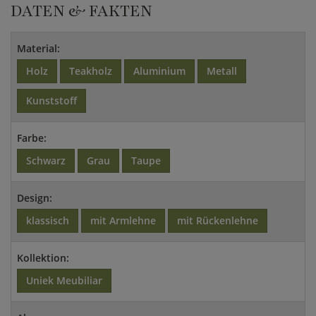
DATEN & FAKTEN
Material:
Holz
Teakholz
Aluminium
Metall
Kunststoff
Farbe:
Schwarz
Grau
Taupe
Design:
klassisch
mit Armlehne
mit Rückenlehne
Kollektion:
Uniek Meubiliar