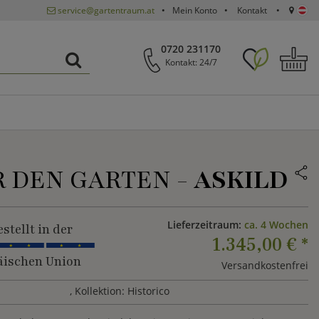
service@gartentraum.at
Mein Konto
Kontakt
0720 231170
Kontakt: 24/7
R DEN GARTEN -
ASKILD
Lieferzeitraum:
ca. 4 Wochen
stellt in der
1.345,00 €
*
ischen Union
Versandkostenfrei
, Kollektion: Historico