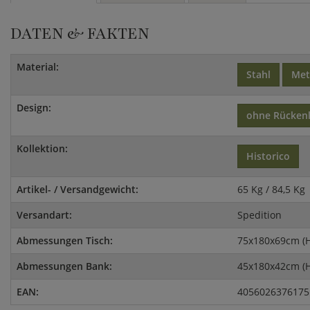
DATEN & FAKTEN
Material:
Stahl
Met
Design:
ohne Rücken
Kollektion:
Historico
Artikel- / Versandgewicht:
65 Kg / 84,5 Kg
Versandart:
Spedition
Abmessungen Tisch:
75x180x69cm (
Abmessungen Bank:
45x180x42cm (
EAN:
4056026376175