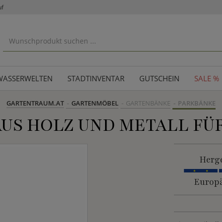
uf
WASSERWELTEN
STADTINVENTAR
GUTSCHEIN
SALE %
GARTENTRAUM.AT
GARTENMÖBEL
GARTENBÄNKE
PARKBÄNKE
US HOLZ UND METALL FÜ
Herge
Europä