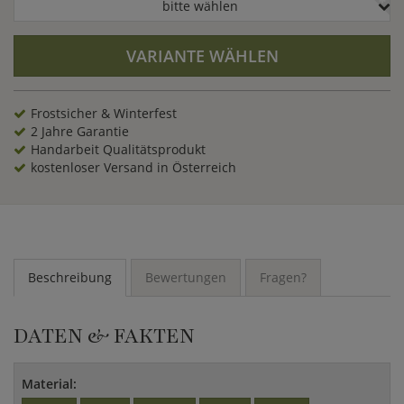
bitte wählen
Gartenhaus kann jedoch auch als Bio Sauna, mit Infrarot
Strahlern, als Dampfbad oder Ruheraum ausgestattet
werden. Gerne erstellen wir Ihnen entsprechende Angebote
VARIANTE WÄHLEN
nach Ihren Wünschen.
Frostsicher & Winterfest
2 Jahre Garantie
Handarbeit Qualitätsprodukt
kostenloser Versand in Österreich
Beschreibung
Bewertungen
Fragen?
DATEN & FAKTEN
Material: