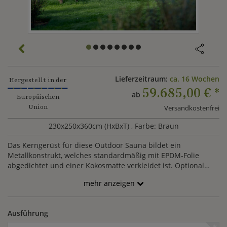
Lieferzeitraum:
ca. 16 Wochen
Hergestellt in der
59.685,00 €
*
ab
Europäischen
Union
Versandkostenfrei
230x250x360cm (HxBxT)
, Farbe: Braun
Das Kerngerüst für diese Outdoor Sauna bildet ein
Metallkonstrukt, welches standardmäßig mit EPDM-Folie
abgedichtet und einer Kokosmatte verkleidet ist. Optional
können Sie sich für ein Außenfinish aus Silikon-
mehr anzeigen
Kunstharzputz oder Cortenstahl entscheiden. Das Innere der
Sauna wird mit hochwertigen Hölzern ausgestattet, sodass Sie
eine Komplettaustattung erhalten. Die Rückwand wird mit
Ausführung
Salzsteinen gestaltet, während der Fußboden mit Fliesen in
Holzoptik ausgelegt wird. Ein Saunaofen ist inklusive. Das