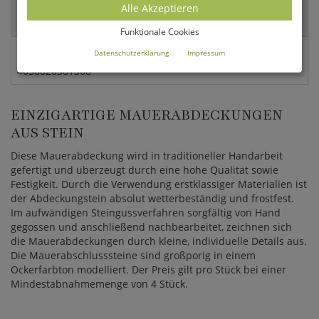
Versandart:
Alle Akzeptieren
Spedition
Funktionale Cookies
EAN:
Datenschutzerklärung
Impressum
4056026381308
EINZIGARTIGE MAUERABDECKUNGEN
AUS STEIN
Diese Mauerabdeckung wird in traditioneller Handarbeit
gefertigt und überzeugt durch eine hohe Qualität sowie
Festigkeit. Durch die Verwendung erstklassiger Materialien ist
der Abdeckungstein absolut wetterbeständig und frostfest.
Im aufwändigen Steingussverfahren sorgfältig von Hand
gegossen und anschließend nachbearbeitet, zeichnen sich
die Mauerabdeckungen durch kleine, individuelle Details aus.
Die Mauerabschlusssteine sind großporig in einem
Ockerfarbton modelliert. Der Preis gilt pro Stück bei einer
Mindestabnahmemenge von 4 Stück.