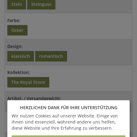
Stein
Steinguss
Farbe:
Ocker
Design:
klassisch
romantisch
Kollektion:
The Royal Stone
Artikel- / Versandgewicht:
31 Kg / 40,3 Kg
HERZLICHEN DANK FÜR IHRE UNTERSTÜTZUNG
Wir nutzen Cookies auf unserer Website. Einige von
Abmessungen:
ihnen sind essenziell, während andere uns helfen,
9x91,5x19cm (HxBxT)
diese Website und Ihre Erfahrung zu verbessern.