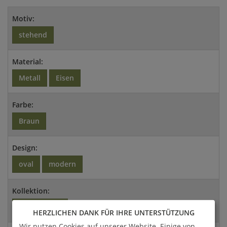
Motiv:
stehend
Material:
Metall
Eisen
Farbe:
Braun
Design:
oval
modern
Kollektion:
Mysticstone
HERZLICHEN DANK FÜR IHRE UNTERSTÜTZUNG
Wir nutzen Cookies auf unserer Website. Einige von