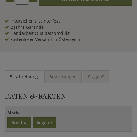
sorgfältiger Handarbeit aus einem Basanit-Steinblock
geschlagen wird. Schon die alten Ägypter schätzten die
Qualität dieses Natursteins und stellten daraus zahlreiche
ihrer Statuen her. Basanit ist ein frostfester Stein, der auch in
Frostsicher & Winterfest
einem strengen Winter keinen Schaden nimmt. Somit wird
2 Jahre Garantie
Ihnen unsere liegende Buddhafigur zu jeder Jahreszeit
Handarbeit Qualitätsprodukt
Freude in Ihrem Garten bereiten. Lassen Sie sich in den Bann
kostenloser Versand in Österreich
dieser außergewöhnlichen Buddha Skulptur aus Naturstein
ziehen und genießen Sie die besondere Atmosphäre
asiatischer Steinkunst.
Beschreibung
Bewertungen
Fragen?
DATEN & FAKTEN
Motiv:
Buddha
liegend