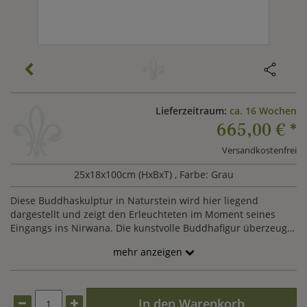
Lieferzeitraum:
ca. 16 Wochen
665,00 €
*
Versandkostenfrei
25x18x100cm (HxBxT)
, Farbe: Grau
Diese Buddhaskulptur in Naturstein wird hier liegend
dargestellt und zeigt den Erleuchteten im Moment seines
Eingangs ins Nirwana. Die kunstvolle Buddhafigur überzeugt
durch die Verbindung von weichen Formen und hartem
mehr anzeigen
Gestein. In dieser Kombination übt der liegende Buddha
einen ganz besonderen Reiz auf den Betrachter aus. Mit
dieser Skulptur eines liegenden Buddhas erwerben Sie ein
Naturstein-Unikat, das vom indonesischen Künstler Mukit in
In den Warenkorb