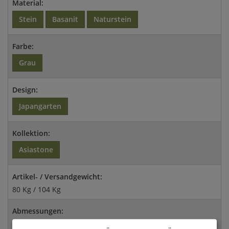
Material:
Stein
Basanit
Naturstein
Farbe:
Grau
Design:
Japangarten
Kollektion:
Asiastone
Artikel- / Versandgewicht:
80 Kg / 104 Kg
Abmessungen:
25x18x100cm (HxBxT)