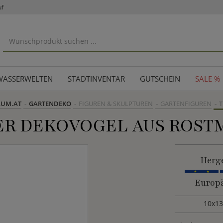
uf
WASSERWELTEN
STADTINVENTAR
GUTSCHEIN
SALE %
AUM.AT
GARTENDEKO
FIGUREN & SKULPTUREN
GARTENFIGUREN
T
ER DEKOVOGEL AUS ROST
Herge
Europä
10x13