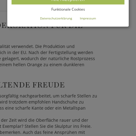
Funktionale Cookies
Datenschutzerklärung
Impressum
EKORATION FÜR DIE
alität verwendet. Die Produktion und
ich in der EU. Nach der Fertigstellung werden
 gelagert, wodurch der natürliche Rostprozess
n einem hellen Orange zu einem dunkleren
ALTENDE FREUDE
rgfältig nachgearbeitet, um scharfe Stellen zu
wird trotzdem empfohlen Handschuhe zu
ss eine scharfe Kante oder ein Metallspan
 der Zeit wird die Oberfläche rauer und der
Exemplar? Stellen Sie die Skulptur ins Freie.
 bemerken. Auch das feine Ansprühen mit