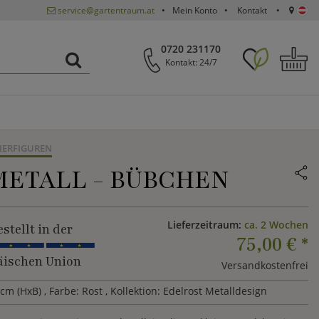
service@gartentraum.at
Mein Konto
Kontakt
0720 231170
Kontakt: 24/7
IERFIGUREN
METALL - BÜBCHEN
Lieferzeitraum:
ca. 2 Wochen
stellt in der
75,00 €
*
ischen Union
Versandkostenfrei
cm (HxB)
, Farbe: Rost
, Kollektion: Edelrost Metalldesign