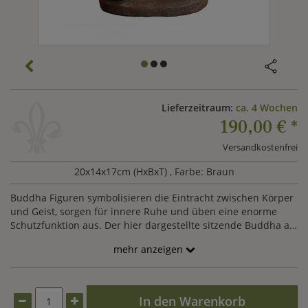
Lieferzeitraum:
ca. 4 Wochen
190,00 €
*
Versandkostenfrei
20x14x17cm (HxBxT)
, Farbe: Braun
Buddha Figuren symbolisieren die Eintracht zwischen Körper
und Geist, sorgen für innere Ruhe und üben eine enorme
Schutzfunktion aus. Der hier dargestellte sitzende Buddha als
Steinfigur für den Innenraum hält ein Gefäß in seinen
mehr anzeigen
Händen und strahlt Zufriedenheit und Harmonie aus. Eine
sitzende Buddha Figur mahnt, belehrt und erleuchtet. Unsere
kleine, sitzende Buddha Figur ist aus hochwertigem Steinguss
in Handarbeit hergestellt und eignet sich zur Aufstellung im
In den Warenkorb
Innenbereich. Aus dem vollen Stein gefertigte Originale