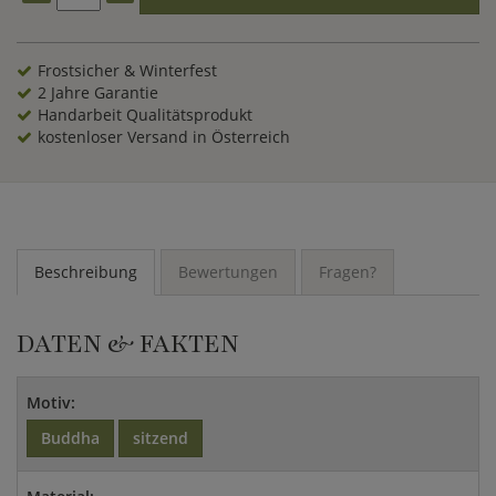
dienen als Vorlage für diese Buddha Figuren aus Stein. In
einem aufwändigen Arbeitsschritt bekommt jede sitzende
Buddha Skulptur zum Abschluss ein Finish von Hand
Frostsicher & Winterfest
aufgetragen. Mit einer kleinen Buddha Statue aus unserem
2 Jahre Garantie
Onlineshop bringen Sie nicht zuletzt ein Stück fernöstlichen
Handarbeit Qualitätsprodukt
Zaubers in Ihr Heim.
kostenloser Versand in Österreich
Beschreibung
Bewertungen
Fragen?
DATEN & FAKTEN
Motiv:
Buddha
sitzend