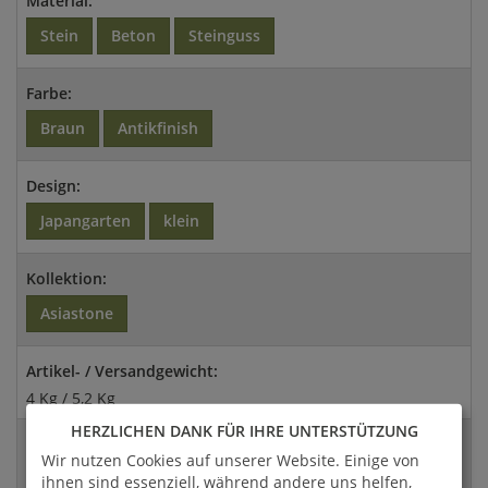
Material:
Stein
Beton
Steinguss
Farbe:
Braun
Antikfinish
Design:
Japangarten
klein
Kollektion:
Asiastone
Artikel- / Versandgewicht:
4 Kg / 5,2 Kg
HERZLICHEN DANK FÜR IHRE UNTERSTÜTZUNG
Abmessungen:
Wir nutzen Cookies auf unserer Website. Einige von
20x14x17cm (HxBxT)
ihnen sind essenziell, während andere uns helfen,