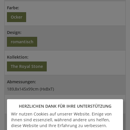
Farbe:
Ocker
Design:
romantisch
Kollektion:
The Royal Stone
Abmessungen:
189,8x145x99cm (HxBxT)
Versandart:
HERZLICHEN DANK FÜR IHRE UNTERSTÜTZUNG
Spedition
Wir nutzen Cookies auf unserer Website. Einige von
ihnen sind essenziell, während andere uns helfen,
EAN:
diese Website und Ihre Erfahrung zu verbessern.
4056026381889