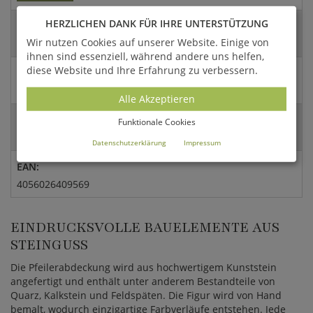
HERZLICHEN DANK FÜR IHRE UNTERSTÜTZUNG
Artikel- / Versandgewicht:
Wir nutzen Cookies auf unserer Website. Einige von
4 Kg / 5,2 Kg
ihnen sind essenziell, während andere uns helfen,
diese Website und Ihre Erfahrung zu verbessern.
Abmessungen:
20x10cm (HxDm)
Alle Akzeptieren
Versandart:
Funktionale Cookies
Paket
Datenschutzerklärung
Impressum
EAN:
4056026409569
EINDRUCKSVOLLE BAUELEMENTE AUS
STEINGUSS
Die Pfeilerabdeckung wird aus hochwertigem Kunststein
angefertigt und enthält unter anderem Bestandteile von
Quarz, Kalkstein und Feldspäten. Die Figur wird von Hand
bemalt, wodurch einzigartige Farbverläufe entstehen. Jede