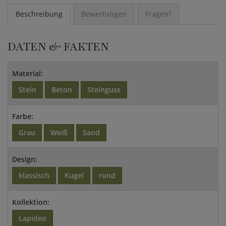
Beschreibung
Bewertungen
Fragen?
DATEN & FAKTEN
Material:
Stein
Beton
Steinguss
Farbe:
Grau
Weiß
Sand
Design:
klassisch
Kugel
rund
Kollektion:
Lapideo