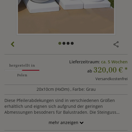
Lieferzeitraum:
ca. 5 Wochen
hergestellt in
320,00 €
*
ab
Polen
Versandkostenfrei
20x10cm (HxDm)
, Farbe: Grau
Diese Pfeilerabdekungen sind in verschiedenen Größen
erhältlich und eignen sich aufgrund der geringen
Abmessungen besodners für Balustraden. Die Steinguss
Kugeln verfügen über einen kleinen Sockel, sodass sie sicher
mehr anzeigen
montiert werden können. Es steht eine breite Farbpalette zur
Auswahl, aus der Sie Ihre Wunschfarbe wählen können.