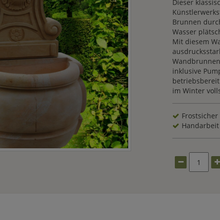
Dieser klassis
Künstlerwerks
Brunnen durch
Wasser plätsc
Mit diesem Wa
ausdrucksstar
Wandbrunnen e
inklusive Pum
betriebsberei
im Winter voll
Frostsicher
Handarbeit