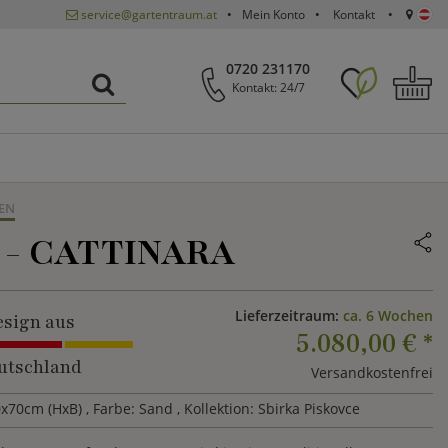
service@gartentraum.at
Mein Konto
Kontakt
0720 231170
Kontakt: 24/7
EN
 -
CATTINARA
Lieferzeitraum:
ca. 6 Wochen
sign aus
5.080,00 €
*
utschland
Versandkostenfrei
x70cm (HxB)
, Farbe: Sand
, Kollektion: Sbirka Piskovce