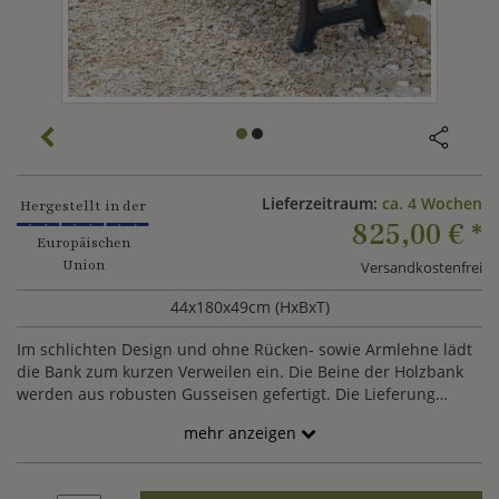
Lieferzeitraum:
ca. 4 Wochen
Hergestellt in der
825,00 €
*
Europäischen
Union
Versandkostenfrei
44x180x49cm (HxBxT)
Im schlichten Design und ohne Rücken- sowie Armlehne lädt
die Bank zum kurzen Verweilen ein. Die Beine der Holzbank
werden aus robusten Gusseisen gefertigt. Die Lieferung
erfolgt zerlegt. Anhand der RAL Palette können Sie gegen
mehr anzeigen
Aufpreis weitere Farben für die Fertigung wählen. Wenden
Sie sich hierzu gerne an unseren Kundenservice und wir
erstellen Ihnen ein Angebot.