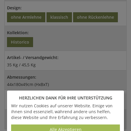
Design:
ohne Armlehne
klassisch
ohne Rückenlehne
Kollektion:
Historico
Artikel- / Versandgewicht:
35 Kg / 45,5 Kg
Abmessungen:
44x180x49cm (HxBxT)
Versandart:
HERZLICHEN DANK FÜR IHRE UNTERSTÜTZUNG
Spedition
Wir nutzen Cookies auf unserer Website. Einige von
ihnen sind essenziell, während andere uns helfen,
EAN:
diese Website und Ihre Erfahrung zu verbessern.
4056026380868
Alle Akzeptieren