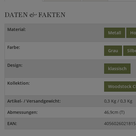
DATEN & FAKTEN
Material:
Metall
Ho
Farbe:
Grau
Silb
Design:
klassisch
Kollektion:
Woodstock C
Artikel- / Versandgewicht:
0,3 Kg / 0,3 Kg
Abmessungen:
46,9cm (T)
EAN:
4056026021815