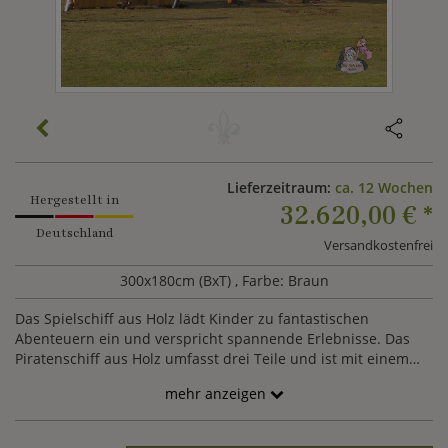
Lieferzeitraum:
ca. 12 Wochen
Hergestellt in
32.620,00 €
*
Deutschland
Versandkostenfrei
300x180cm (BxT)
, Farbe: Braun
Das Spielschiff aus Holz lädt Kinder zu fantastischen
Abenteuern ein und verspricht spannende Erlebnisse. Das
Piratenschiff aus Holz umfasst drei Teile und ist mit einem
Steuerrad, Segeln, einer Kletterwand, einer Sprossenleiter
mehr anzeigen
und einem Kletternetz ausgestattet. In der Mitte befindet sich
ein Turm mit Ausguck. Das Schiff wird von Die Holzidee
gefertigt und kann nach Ihren Wünschen gestaltett werden.