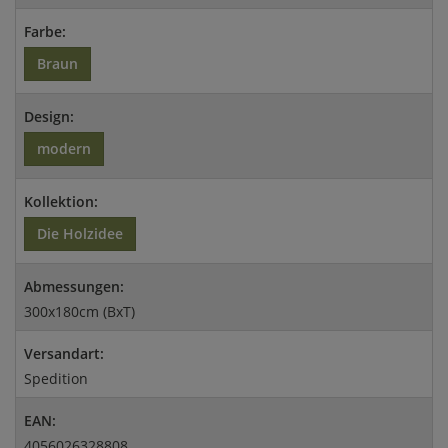
Farbe:
Braun
Design:
modern
Kollektion:
Die Holzidee
Abmessungen:
300x180cm (BxT)
Versandart:
Spedition
EAN:
4056026328808