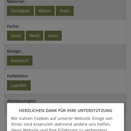
Material:
Steinguss
Beton
Stein
Farbe:
Sand
Weiß
Grau
Design:
klassisch
Kollektion:
Lapideo
Abmessungen:
100cm (T)
HERZLICHEN DANK FÜR IHRE UNTERSTÜTZUNG
Wir nutzen Cookies auf unserer Website. Einige von
Versandart:
ihnen sind essenziell, während andere uns helfen,
Spedition
diese Website und Ihre Erfahrung zu verbessern.