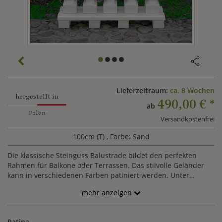
Lieferzeitraum:
ca. 8 Wochen
hergestellt in
490,00 €
*
ab
Polen
Versandkostenfrei
100cm (T)
, Farbe: Sand
Die klassische Steinguss Balustrade bildet den perfekten
Rahmen für Balkone oder Terrassen. Das stilvolle Geländer
kann in verschiedenen Farben patiniert werden. Unter
Angabe Ihrer Wunschmaße und der Position der Eckpfeiler
mehr anzeigen
(gern als Skizze), kalkulieren wir für Sie ein Angebot nach
Ihren Bedürfnissen. Der angezeigte Richtpreis orientiert sich
an der Abbildung. Ein Baluster besitzt das Maß 81x14cm
Patina