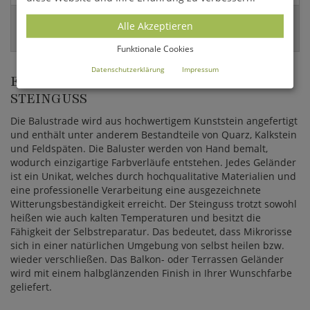
EAN:
Alle Akzeptieren
4056026410169
Funktionale Cookies
Datenschutzerklärung
Impressum
EINDRUCKSVOLLE BAUELEMENTE AUS
STEINGUSS
Die Balustrade wird aus hochwertigem Kunststein angefertigt
und enthält unter anderem Bestandteile von Quarz, Kalkstein
und Feldspäten. Die Baluster werden von Hand bemalt,
wodurch einzigartige Farbverläufe entstehen. Jedes Geländer
ist ein Unikat, welches durch hochqualitative Materialien und
eine professionelle Verarbeitung eine ausgezeichnete
Witterungsbeständigkeit erreicht. Der Steinguss trotzt sowohl
heißen wie auch kalten Temperaturen und besitzt die
Fähigkeit der Selbstreparatur. Das bedeutet, dass Mikrorisse
sich in einer natürlichen Umgebung von selbst heilen bzw.
wieder verschließen. Das Balkon- oder Terrassen Geländer
wird mit einem halbglänzenden Finish in Ihrer Wunschfarbe
geliefert.