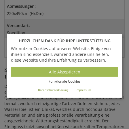
Abmessungen:
220x490cm (HxDm)
Versandart:
Spedition
HERZLICHEN DANK FÜR IHRE UNTERSTÜTZUNG
EAN:
Wir nutzen Cookies auf unserer Website. Einige von
4056026396630
ihnen sind essenziell, während andere uns helfen,
diese Website und Ihre Erfahrung zu verbessern.
SPRINGBRUNNEN FÜR GÄRTEN, PARKS
Alle Akzeptieren
UND STÄDTE AUS STEINGUSS
Funktionale Cookies
Der Gartenbrunnen wird aus hochwertigem Kunststein
Datenschutzerklärung
Impressum
angefertigt und enthält unter anderem Bestandteile von
Quarz, Kalkstein und Feldspäten. Der Brunnen wird von Hand
bemalt, wodurch einzigartige Farbverläufe entstehen. Jedes
Wasserspiel ist ein Unikat, welches durch hochqualitative
Materialien und eine professionelle Verarbeitung eine
ausgezeichnete Witterungsbeständigkeit erreicht. Der
Steinguss trotzt sowohl heißen wie auch kalten Temperaturen