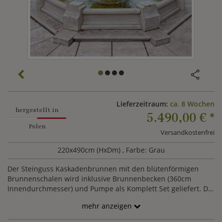
Lieferzeitraum:
ca. 8 Wochen
hergestellt in
5.490,00 €
*
Polen
Versandkostenfrei
220x490cm (HxDm)
, Farbe: Grau
Der Steinguss Kaskadenbrunnen mit den blütenförmigen
Brunnenschalen wird inklusive Brunnenbecken (360cm
Innendurchmesser) und Pumpe als Komplett Set geliefert. Die
Schalen besitzen die Durchmesser 145cm, 91cm und 58cm.
mehr anzeigen
Bei der Anlieferung wird ein Stapler o.ä. zum Entladen
benötigt.