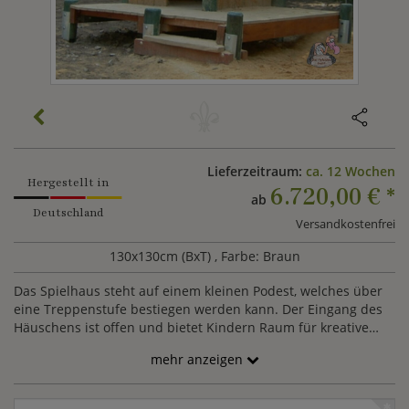
Lieferzeitraum:
ca. 12 Wochen
Hergestellt in
6.720,00 €
*
ab
Deutschland
Versandkostenfrei
130x130cm (BxT)
, Farbe: Braun
Das Spielhaus steht auf einem kleinen Podest, welches über
eine Treppenstufe bestiegen werden kann. Der Eingang des
Häuschens ist offen und bietet Kindern Raum für kreative
Erlebnisse. Das wetterfeste Dach wird aus gewebearmierten
mehr anzeigen
Gummi hergestellt. Das Holzhaus kann nach Ihren Wünschen
gestaltet werden, sodass wir Ihnen sehr gern ein individuelles
Angebot für die Größe und Gestaltung unterbreiten.
Anrede