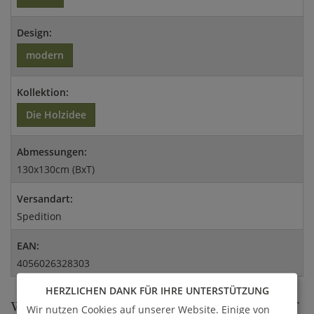
Design:
modern
Kollektion:
Die Holzidee
Abmessungen:
130x130cm (BxT)
Versandart:
Spedition
EAN:
4056026328303
HERZLICHEN DANK FÜR IHRE UNTERSTÜTZUNG
WICHTIGE INFORMATIONEN FÜR SIE AUF
Wir nutzen Cookies auf unserer Website. Einige von