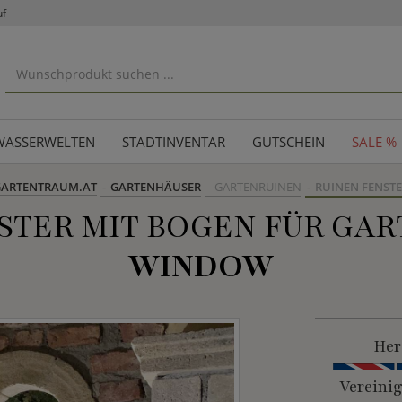
uf
WASSERWELTEN
STADTINVENTAR
GUTSCHEIN
SALE %
GARTENTRAUM.AT
GARTENHÄUSER
GARTENRUINEN
RUINEN FENST
TER MIT BOGEN FÜR GAR
WINDOW
Her
Vereini