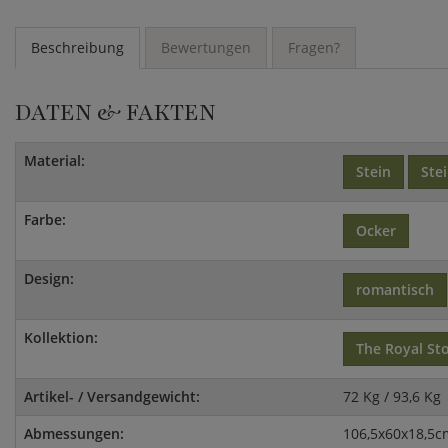
Beschreibung
Bewertungen
Fragen?
DATEN & FAKTEN
Material:
Stein
Ste
Farbe:
Ocker
Design:
romantisch
Kollektion:
The Royal St
Artikel- / Versandgewicht:
72 Kg / 93,6 Kg
Abmessungen:
106,5x60x18,5c