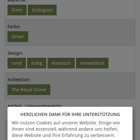
Stein
Steinguss
Farbe:
Ocker
Design:
rund
eckig
klassisch
romantisch
Kollektion:
The Royal Stone
Artikel- / Versandgewicht:
132 Kg / 171,6 Kg
HERZLICHEN DANK FÜR IHRE UNTERSTÜTZUNG
Wir nutzen Cookies auf unserer Website. Einige von
Abmessungen:
ihnen sind essenziell, während andere uns helfen,
214x30,5x30,5cm (HxBxT)
diese Website und Ihre Erfahrung zu verbessern.