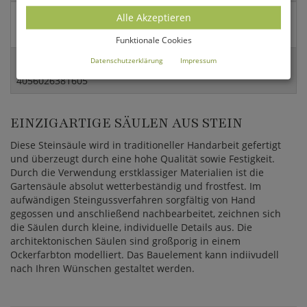
Alle Akzeptieren
Versandart:
Spedition
Funktionale Cookies
Datenschutzerklärung
Impressum
EAN:
4056026381605
EINZIGARTIGE SÄULEN AUS STEIN
Diese Steinsäule wird in traditioneller Handarbeit gefertigt
und überzeugt durch eine hohe Qualität sowie Festigkeit.
Durch die Verwendung erstklassiger Materialien ist die
Gartensäule absolut wetterbeständig und frostfest. Im
aufwändigen Steingussverfahren sorgfältig von Hand
gegossen und anschließend nachbearbeitet, zeichnen sich
die Säulen durch kleine, individuelle Details aus. Die
architektonischen Säulen sind großporig in einem
Ockerfarbton modelliert. Das Bauelement kann indiivudell
nach Ihren Wünschen gestaltet werden.