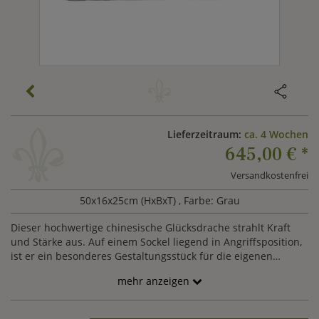
Lieferzeitraum:
ca. 4 Wochen
645,00 €
*
Versandkostenfrei
50x16x25cm (HxBxT)
, Farbe: Grau
Dieser hochwertige chinesische Glücksdrache strahlt Kraft
und Stärke aus. Auf einem Sockel liegend in Angriffsposition,
ist er ein besonderes Gestaltungsstück für die eigenen
Grünflächen. Gefertigt wird er von professionellen Bildhauern
mehr anzeigen
aus asiatischen Naturstein nach historischen Vorlagen. Die
Maserung des Gesteins gibt der Figur einen besonderen
Charme und Ausdruck. Mit einer asiatischen
Laterne
oder