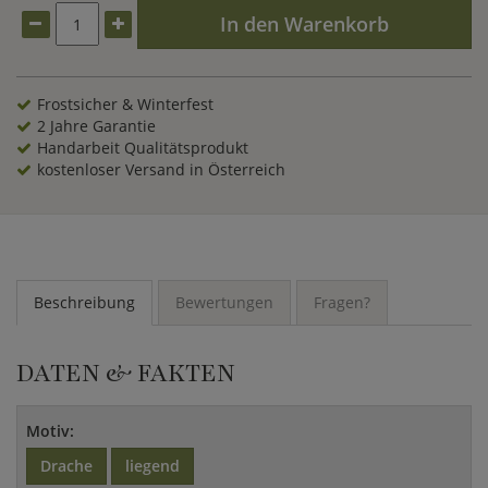
einem
Brunnen
können Sie den Drachen kombinieren. Edel
In den Warenkorb
sieht die Figur auch auf einem unserer
Sockel
aus. Wenn Sie
heute noch bestellen bekommen Sie Ihre chinesische
Gartenskulptur aus Naturstein innerhalb Deutschlands
versandkostenfrei nach Hause geliefert.
Frostsicher & Winterfest
2 Jahre Garantie
Handarbeit Qualitätsprodukt
kostenloser Versand in Österreich
Beschreibung
Bewertungen
Fragen?
DATEN & FAKTEN
Motiv:
Drache
liegend