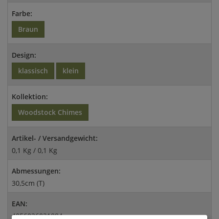
Farbe:
Braun
Design:
klassisch
klein
Kollektion:
Woodstock Chimes
Artikel- / Versandgewicht:
0,1 Kg / 0,1 Kg
Abmessungen:
30,5cm (T)
EAN:
4056026021884