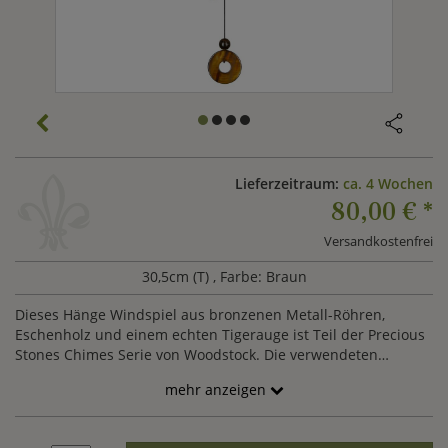
Lieferzeitraum:
ca. 4 Wochen
80,00 €
*
Versandkostenfrei
30,5cm (T)
, Farbe: Braun
Dieses Hänge Windspiel aus bronzenen Metall-Röhren,
Eschenholz und einem echten Tigerauge ist Teil der Precious
Stones Chimes Serie von Woodstock. Die verwendeten
Materialien entsprechen den höchsten Qualitätsansprüchen.
mehr anzeigen
Alle Klangspiele werden präzisionsgestimmt, erhalten eine
lebenslange Stimmgarantie und sind garantiert
witterungsbeständig. Das Tigerauge gilt als schützendes