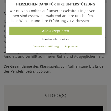
HERZLICHEN DANK FÜR IHRE UNTERSTÜTZUNG
Wir nutzen Cookies auf unserer Website. Einige von
WINDSPIEL TIGERAUGE
ihnen sind essenziell, während andere uns helfen,
diese Website und Ihre Erfahrung zu verbessern.
Dieses Hänge Windspiel aus bronzenen Metall-Röhren,
Eschenholz und einem echten Tigerauge ist Teil der Precious
Alle Akzeptieren
Stones Chimes Serie von Woodstock. Die verwendeten
Materialien entsprechen den höchsten Qualitätsansprüchen.
Funktionale Cookies
Alle Klangspiele werden präzisionsgestimmt, erhalten eine
lebenslange Stimmgarantie und sind garantiert
Datenschutzerklärung
Impressum
witterungsbeständig. Das Tigerauge gilt als schützendes
Amulett und verhilft zu innerer Ruhe und Ausgeglichenheit.
Die Gesamtlänge des Klangspiels, von Aufhängung bis Ende
des Pendels, beträgt 30,5cm.
VIDEO(S)