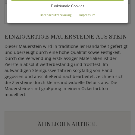
Funktionale Cookies
EAN:
Datenschutzerklärung
Impressum
4056026381520
EINZIGARTIGE MAUERSTEINE AUS STEIN
Dieser Mauerstein wird in traditioneller Handarbeit gefertigt
und überzeugt durch eine hohe Qualität sowie Festigkeit.
Durch die Verwendung erstklassiger Materialien ist der
Zierstein absolut wetterbeständig und frostfest. Im
aufwändigen Steingussverfahren sorgfältig von Hand
gegossen und anschließend nachbearbeitet, zeichnen sich
die Ziersteine durch kleine, individuelle Details aus. Die
Mauersteine sind großporig in einem Ockerfarbton
modelliert.
ÄHNLICHE ARTIKEL