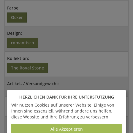
Farbe:
Ocker
Design:
romantisch
Kollektion:
The Royal Stone
Artikel- / Versandgewicht:
46 Kg / 59,8 Kg
HERZLICHEN DANK FÜR IHRE UNTERSTÜTZUNG
Abmessungen:
Wir nutzen Cookies auf unserer Website. Einige von
ihnen sind essenziell, während andere uns helfen,
30x78x10cm (HxBxT)
diese Website und Ihre Erfahrung zu verbessern.
Versandart:
Alle Akzeptieren
Spedition