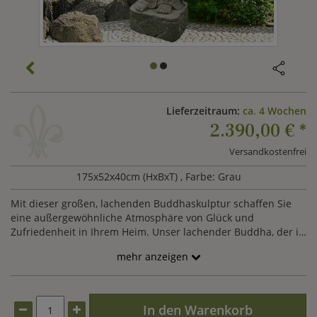
Lieferzeitraum:
ca. 4 Wochen
2.390,00 €
*
Versandkostenfrei
175x52x40cm (HxBxT)
, Farbe: Grau
Mit dieser großen, lachenden Buddhaskulptur schaffen Sie
eine außergewöhnliche Atmosphäre von Glück und
Zufriedenheit in Ihrem Heim. Unser lachender Buddha, der in
dieser Steinskulptur stehend dargestellt wird, überzeugt
mehr anzeigen
durch seinen freundliche und harmonische Ausstrahlung.
Unsere große Buddhafigur aus hochwertigem Naturstein
begegnet seinem Betrachter herzhaft lachend und
traditionell dickbäuchig. Unser lachender Buddha aus
In den Warenkorb
Naturstein wird in traditioneller Handarbeit aus einem