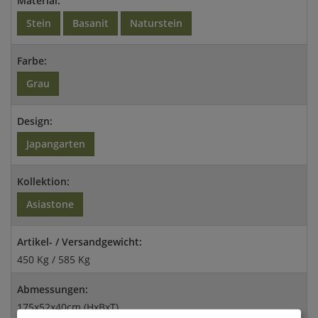
Material:
Stein
Basanit
Naturstein
Farbe:
Grau
Design:
Japangarten
Kollektion:
Asiastone
Artikel- / Versandgewicht:
450 Kg / 585 Kg
Abmessungen:
175x52x40cm (HxBxT)