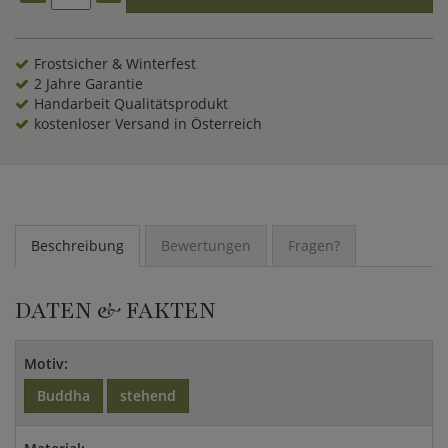
Steinblock gemeißelt, ist widerstandsfähig gegen sämtliche
Witterungseinflüsse sowie frostsicher und somit besonders
langlebig. Da es ich bei diesen handbehauenen Buddha
Frostsicher & Winterfest
Steinfiguren um echte Unikate und Naturprodukte handelt,
2 Jahre Garantie
kann eine von Ihnen in unserem Onlineshop bestellte
Handarbeit Qualitätsprodukt
Buddhaskulptur aus Naturstein in Struktur und Färbung
kostenloser Versand in Österreich
leicht vom Beispielbild abweichen. Bereichern Sie Ihren
Garten mit dieser großen, lachenden Buddhastatue aus
Naturstein und setzen Sie kunstvolle und inspirierende
Akzente.
Beschreibung
Bewertungen
Fragen?
DATEN & FAKTEN
Motiv:
Buddha
stehend