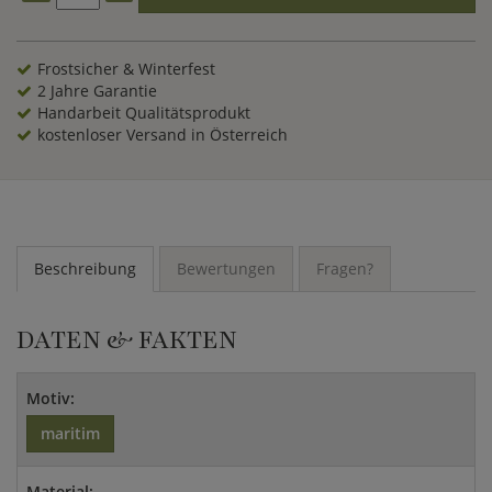
versehen. Dank der Verwendung von feinster Bronze sind
unsere Delfine als Wasserspeier äußerst beständig gegen
sämtliche Witterungseinflüsse. Wasserspiele mit
Frostsicher & Winterfest
Wasserspeier-Figuren aus edler Bronze sind ein Blickfang in
2 Jahre Garantie
jedem Garten und bringen die sprudelnde Lebendigkeit des
Handarbeit Qualitätsprodukt
Elementes Wasser zum Ausdruck.
kostenloser Versand in Österreich
Beschreibung
Bewertungen
Fragen?
DATEN & FAKTEN
Motiv:
maritim
Material: