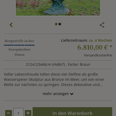
Lieferzeitraum:
ca. 4 Wochen
Hergestellt in der
6.810,00 €
*
Europäischen
Union
Versandkostenfrei
212x123x66cm (HxBxT)
, Farbe: Braun
Voller Lebensfreude tollen diese vier Delfine als große
Wasserspeier-Skulptur aus Bronze im Meer, um von einer
Welle zur nächsten zu springen. Dieses dekorative und
Freude bringende Ensemble unserer Delfin-Skulpturen als
mehr anzeigen
Wasserspeier aus Bronze lässt das erfrischende Element auf
besonders originelle Weise in Ihrem Garten plätschern. Die in
einem aufwändigen Bronzegussverfahren hergestellte große
Skulptur mit Delfinen als Wasserspeier wurde mit einer
In den Warenkorb
besonders reizvollen Oberflächenveredlung (Patina)