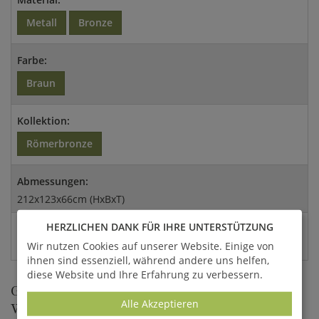
Metall
Bronze
Farbe:
Braun
Kollektion:
Römerbronze
Abmessungen:
212x123x66cm (HxBxT)
HERZLICHEN DANK FÜR IHRE UNTERSTÜTZUNG
EAN:
Wir nutzen Cookies auf unserer Website. Einige von
4260218383890
ihnen sind essenziell, während andere uns helfen,
diese Website und Ihre Erfahrung zu verbessern.
GROSSE DELFIN-SKULPTUR ALS W
Alle Akzeptieren
ASSERSPEIER AUS BRONZE