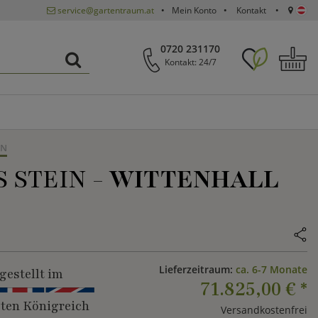
service@gartentraum.at
Mein Konto
Kontakt
0720 231170
Kontakt: 24/7
RN
 STEIN -
WITTENHALL
Lieferzeitraum:
ca. 6-7 Monate
gestellt im
71.825,00 €
*
gten Königreich
Versandkostenfrei