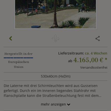
Lieferzeitraum:
ca. 4 Wochen
Hergestellt in der
4.165,00 €
*
ab
Europäischen
Union
Versandkostenfrei
530x40cm (HxDm)
Die Laterne mit drei Schirmleuchten wird aus Gusseisen
gefertigt. Durch ein im Inneren liegendes Stahlrohr mit
Flanschplatte kann die Straßenbeleuchtung fest mit dem
Untergrund verankert werden. Auf Anfrage und gegen
mehr anzeigen
Aufpreis sind Individualisierungen in Farbe, Größe, Design
der Leuchten, etc. möglich. Wenden Sie sich hierzu gerne an