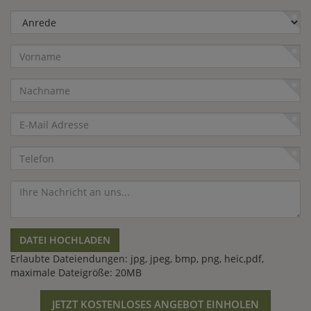
unseren Kundenservice und wir erstellen Ihnen ein Angebot.
Anrede
Vorname
Nachname
E-
Mail
Adresse
Telefon
Nachricht
DATEI HOCHLADEN
Erlaubte Dateiendungen: jpg, jpeg, bmp, png, heic,pdf,
maximale Dateigröße: 20MB
JETZT KOSTENLOSES ANGEBOT EINHOLEN