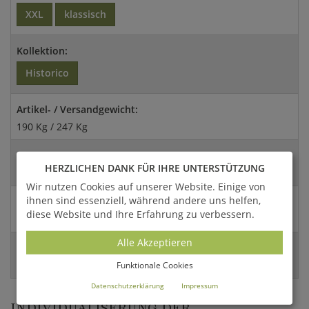
XXL
klassisch
Kollektion:
Historico
Artikel- / Versandgewicht:
190 Kg / 247 Kg
Abmessungen:
HERZLICHEN DANK FÜR IHRE UNTERSTÜTZUNG
530x40cm (HxDm)
Wir nutzen Cookies auf unserer Website. Einige von
ihnen sind essenziell, während andere uns helfen,
Versandart:
diese Website und Ihre Erfahrung zu verbessern.
Spedition
Alle Akzeptieren
EAN:
4056026380264
Funktionale Cookies
Datenschutzerklärung
Impressum
INDIVIDUALISERUNG DER