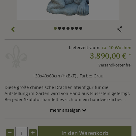
Lieferzeitraum:
ca. 10 Wochen
3.890,00 €
*
Versandkostenfrei
130x40x60cm (HxBxT)
, Farbe: Grau
Diese große chinesische Drachen Steinfigur für die
Aufstellung im Garten wird von Hand aus Flussstein gefertigt.
Bei jeder Skulptur handelt es sich um ein handwerkliches
Naturstein Unikat, so dass es stets zu kleineren
mehr anzeigen
Abweichungen in Form und Farbe kommen kann. Die Härte
des granitähnlichen Flusssteins macht eine detaillierte
Ausarbeitung der Figur möglich, dadurch gewinnen die
Statuen an Kraft und Ausdruck. Chinesische Drachen
In den Warenkorb
symbolisieren Glück und Frieden und werden Zuhause gern