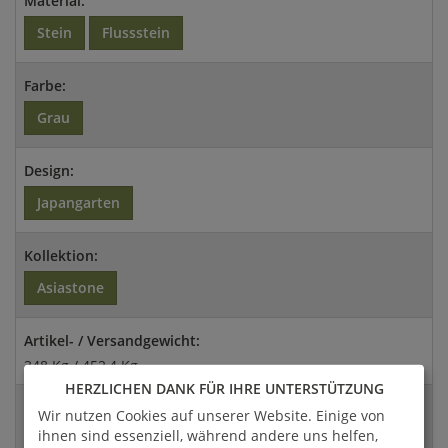
Material:
Stein
Flussstein
Farbe:
Grau
Design:
Japangarten
Kollektion:
Asiastone
Artikel- / Versandgewicht:
348 Kg / 452,4 Kg
HERZLICHEN DANK FÜR IHRE UNTERSTÜTZUNG
Abmessungen:
Wir nutzen Cookies auf unserer Website. Einige von
130x40x60cm (HxBxT)
ihnen sind essenziell, während andere uns helfen,