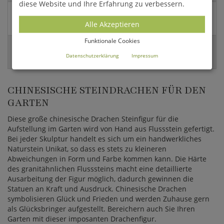
diese Website und Ihre Erfahrung zu verbessern.
Versandart:
Alle Akzeptieren
Spedition
Funktionale Cookies
EAN:
Datenschutzerklärung
Impressum
4056026070738
CHINESISCHE STEINDRACHEN FÜR DEN
GARTEN
Diese große chinesische Drachen Steinfigur für die
Aufstellung im Garten wird von Hand aus Flussstein gefertigt.
Bei jeder Skulptur handelt es sich um ein handwerkliches
Naturstein Unikat, so dass es stets zu kleineren
Abweichungen in Form und Farbe kommen kann. Die Härte
des granitähnlichen Flusssteins macht eine detaillierte
Ausarbeitung der Figur möglich, dadurch gewinnen die
Statuen an Kraft und Ausdruck. Chinesische Drachen
symbolisieren Glück und Frieden und werden Zuhause gern
als Glücksbringer aufgestellt. Bereichern auch Sie Ihren
Garten mit dieser imposanten Drachenfigur.