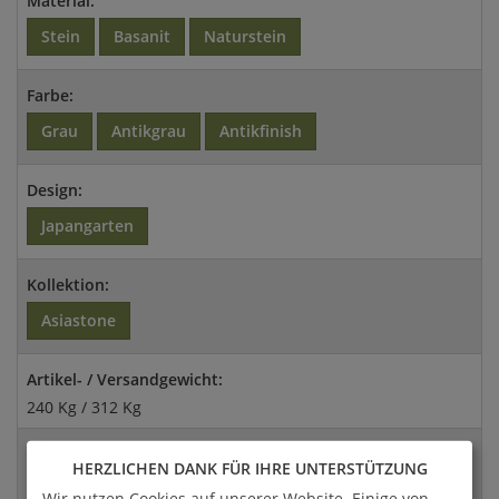
Material:
Stein
Basanit
Naturstein
Farbe:
Grau
Antikgrau
Antikfinish
Design:
Japangarten
Kollektion:
Asiastone
Artikel- / Versandgewicht:
240 Kg / 312 Kg
Abmessungen:
HERZLICHEN DANK FÜR IHRE UNTERSTÜTZUNG
140x55x29cm (HxBxT)
Wir nutzen Cookies auf unserer Website. Einige von