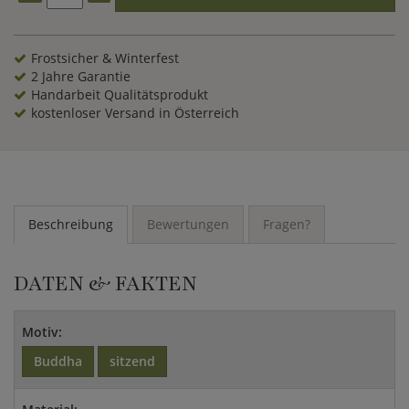
Basanit gehauen und ist somit wetterbeständig und
frostsicher. Die Buddha Skulptur ist als Relief ausgearbeitet,
so dass sich eine Aufstellung an einer Wand oder Mauer im
Frostsicher & Winterfest
Garten anbietet. Diese große, sitzende Buddha Figur aus
2 Jahre Garantie
Naturstein ist ein Unikat, das auch Ihren Garten in die
Handarbeit Qualitätsprodukt
besondere Atmosphäre fernöstlichen Zaubers tauchen wird.
kostenloser Versand in Österreich
Beschreibung
Bewertungen
Fragen?
DATEN & FAKTEN
Motiv:
Buddha
sitzend