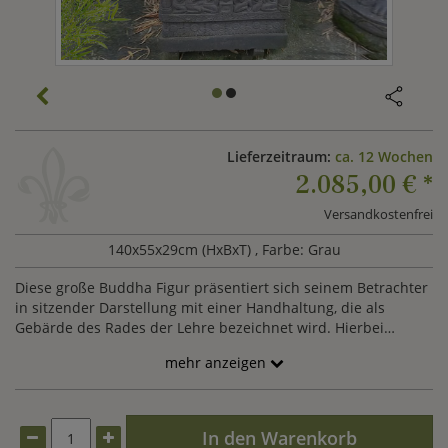
Lieferzeitraum:
ca. 12 Wochen
2.085,00 €
*
Versandkostenfrei
140x55x29cm (HxBxT)
, Farbe: Grau
Diese große Buddha Figur präsentiert sich seinem Betrachter
in sitzender Darstellung mit einer Handhaltung, die als
Gebärde des Rades der Lehre bezeichnet wird. Hierbei
formen Daumen und Zeigefinger des Buddhas das Rad der
mehr anzeigen
Lehre, die anderen Finger sind nach oben gerichtet. Diese
klassische Darstellung des Rades der Lehre, auch Dharma-
Rad genannt, zeigt ein reich verziertes Andachtsbild des
lehrenden Buddhas, sitzend auf einem Sockel aus Stein.
In den Warenkorb
Unser sitzender Buddha wird in traditioneller Handarbeit aus