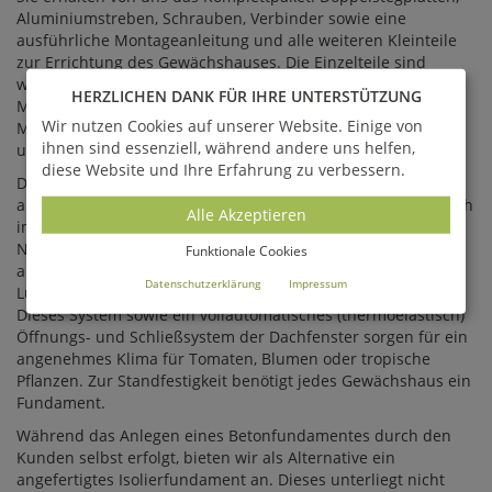
Aluminiumstreben, Schrauben, Verbinder sowie eine
ausführliche Montageanleitung und alle weiteren Kleinteile
zur Errichtung des Gewächshauses. Die Einzelteile sind
weitestgehend vormontiert, altern nicht und sind gemäß
HERZLICHEN DANK FÜR IHRE UNTERSTÜTZUNG
Montageanleitung gekennzeichnet. Trotz der einfachen
Wir nutzen Cookies auf unserer Website. Einige von
Montage empfehlen wir den professionellen Aufbau durch
ihnen sind essenziell, während andere uns helfen,
unser geschultes Personal.
diese Website und Ihre Erfahrung zu verbessern.
Das Gewächshaus nutzt zwei Wärmequellen: Die
aufsteigende Wärme sowie die Sonneneinstrahlung. Um auch
Alle Akzeptieren
im Winter sowie bei längeren Regenpausen und in kalten
Nächten die Temperatur für Palmen, Kakteen und co.
Funktionale Cookies
aufrecht zu erhalten, wird ein passendes Heiz-
Datenschutzerklärung
Impressum
Lüftungssystem zur optimalen Luftbewegung mitgeliefert.
Dieses System sowie ein vollautomatisches (thermoelastisch)
Öffnungs- und Schließsystem der Dachfenster sorgen für ein
angenehmes Klima für Tomaten, Blumen oder tropische
Pflanzen. Zur Standfestigkeit benötigt jedes Gewächshaus ein
Fundament.
Während das Anlegen eines Betonfundamentes durch den
Kunden selbst erfolgt, bieten wir als Alternative ein
angefertigtes Isolierfundament an. Dieses unterliegt nicht