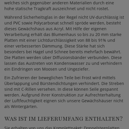
welches sich gegenüber anderen Materialien durch eine
hohe statische Tragkraft auszeichnet und nicht rostet.
Während Sicherheitsglas in der Regel nicht UV-durchlässig ist
und PVC sowie Polycarbonat schnell spröde werden, besteht
dieses Gewächshaus aus Acryl. Mit Hilfe der eigenen
Verarbeitung erhält das Blumenhaus so bis zu 20 mm starke
Platten mit einer Lichtdurchlässigkeit von 88 bis 91% und
einer verbesserten Dämmung. Diese Stärke hat sich
besonders bei Hagel und Schnee bereits mehrfach bewährt.
Die Platten werden über Diffusionsbänder verbunden. Diese
lassen das Austreten von Kondenswasser zu und verhindern
ein Eindringen von Moosen und Ungeziefer.
Ein Zufrieren der beweglichen Teile bei Frost wird mittels
Überlappung und Bürstendichtungen verhindert. Die Streben
sind mit C-Rillen versehen. In diese können Seile gespannt
werden. Aufgrund ihrer Konstruktion zur Aufrechterhaltung
der Luftfeuchtigkeit eignen sich unsere Gewächshäuser nicht
als Wintergärten.
WAS IST IM LIEFERUMFANG ENTHALTEN?
Sie erhalten von uns das Komplettpaket: Doppelstegplatten,