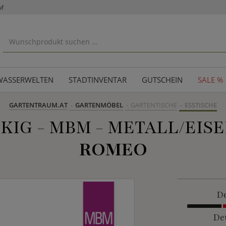
uf
WASSERWELTEN
STADTINVENTAR
GUTSCHEIN
SALE %
GARTENTRAUM.AT
GARTENMÖBEL
GARTENTISCHE
ESSTISCHE
G - MBM - METALL/EISEN
ROMEO
De
De