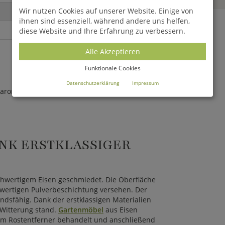
Wir nutzen Cookies auf unserer Website. Einige von
ihnen sind essenziell, während andere uns helfen,
diese Website und Ihre Erfahrung zu verbessern.
Alle Akzeptieren
Funktionale Cookies
Datenschutzerklärung
Impressum
marone)
NK ERSTKLASSIGER
wertigem Eisen geschmiedet. Die Oberfläche
hwertigen Pulverbeschichtung versehen. Der
ndsfähig. Dank der erstklassigen Materialien
 Witterung stand.
Gartenmöbel
aus Eisen
inem Rostentferner behandelt und anschließend