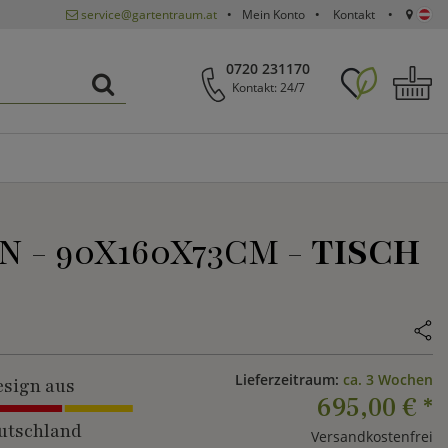
service@gartentraum.at
Mein Konto
Kontakt
0720 231170
Kontakt: 24/7
 - 90X160X73CM -
TISCH
Lieferzeitraum:
ca. 3 Wochen
sign aus
695,00 €
*
utschland
Versandkostenfrei