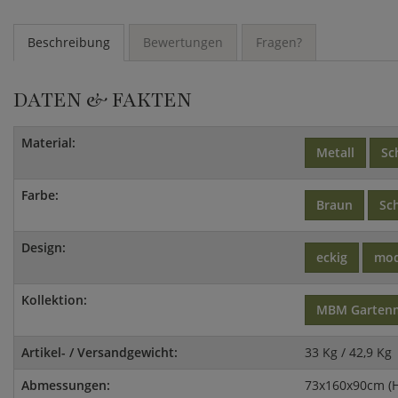
Beschreibung
Bewertungen
Fragen?
DATEN & FAKTEN
Material:
Metall
Sc
Farbe:
Braun
Sc
Design:
eckig
mo
Kollektion:
MBM Garten
Artikel- / Versandgewicht:
33 Kg / 42,9 Kg
Abmessungen:
73x160x90cm (