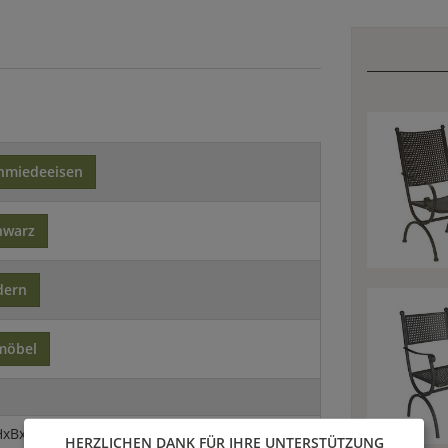
hmiedeeisen
hwarz
dern
möbel
HxBxT)
HERZLICHEN DANK FÜR IHRE UNTERSTÜTZUNG