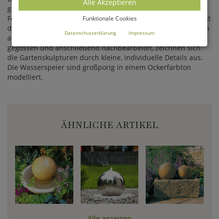
Alle Akzeptieren
gefertigt und überzeugt durch eine hohe Qualität sowie
Festigkeit. Durch die Verwendung erstklassiger Materialien ist
Funktionale Cookies
die Steinguss-Figur absolut wetterbeständig und frostfest. Im
Datenschutzerklärung
Impressum
aufwändigen Steingussverfahren sorgfältig von Hand
gegossen und anschließend nachbearbeitet, zeichnen sich
die Gartenskulpturen durch kleine, individuelle Details aus.
Die Wasserspeier sind großporig in einem Ockerfarbton
modelliert.
ÄHNLICHE ARTIKEL
Alle anzeigen