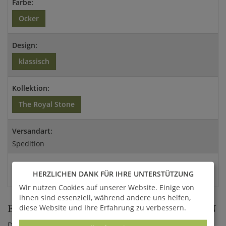
Farbe:
Ocker
Design:
klassisch
Kollektion:
The Royal Stone
Versandart:
Spedition
EAN:
HERZLICHEN DANK FÜR IHRE UNTERSTÜTZUNG
4056026380974
Wir nutzen Cookies auf unserer Website. Einige von
ihnen sind essenziell, während andere uns helfen,
EINZIGARTIGE WASSERSPEIER AUS STEIN
diese Website und Ihre Erfahrung zu verbessern.
Dieser Wasserspeier wird in traditioneller Handarbeit