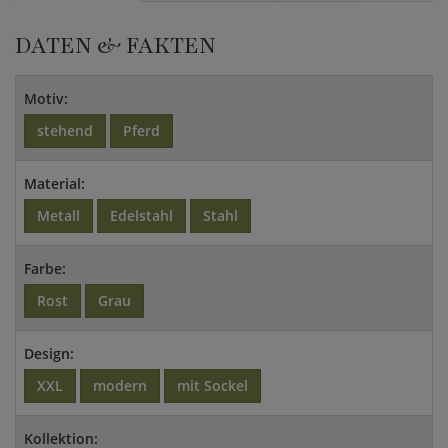
DATEN & FAKTEN
Motiv:
stehend
Pferd
Material:
Metall
Edelstahl
Stahl
Farbe:
Rost
Grau
Design:
XXL
modern
mit Sockel
Kollektion: