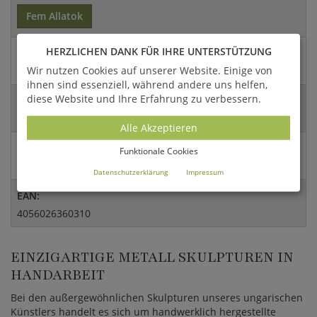
Fem Allatok
HERZLICHEN DANK FÜR IHRE UNTERSTÜTZUNG
Artikel- / Versandgewicht:
Wir nutzen Cookies auf unserer Website. Einige von
74 Kg / 96,2 Kg
ihnen sind essenziell, während andere uns helfen,
diese Website und Ihre Erfahrung zu verbessern.
Abmessungen:
260x283x85cm (HxBxT)
Alle Akzeptieren
Versandart:
Funktionale Cookies
Spedition
Datenschutzerklärung
Impressum
EAN:
4056026360310
EINZIGARTIGE METALL SKULPTUREN IN
HANDARBEIT
Bei den außergewöhnlichen Skulpturen unseres ungarischen
Künstlers handelt es sich um handwerklich hergestellte