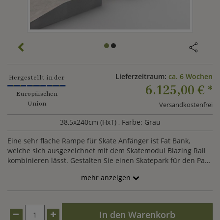
Lieferzeitraum:
ca. 6 Wochen
Hergestellt in der
6.125,00 €
*
Europäischen
Union
Versandkostenfrei
38,5x240cm (HxT)
, Farbe: Grau
Eine sehr flache Rampe für Skate Anfänger ist Fat Bank,
welche sich ausgezeichnet mit dem Skatemodul Blazing Rail
kombinieren lässt. Gestalten Sie einen Skatepark für den Park
oder die Stadt nach Ihren Wünschen und schaffen Sie mit
mehr anzeigen
unseren Pala Skatemodulen einen Treffpunkt für
Sportbegeisterte.
In den Warenkorb