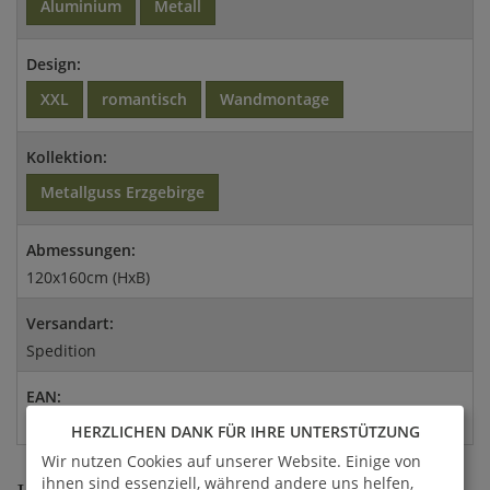
Aluminium
Metall
Design:
XXL
romantisch
Wandmontage
Kollektion:
Metallguss Erzgebirge
Abmessungen:
120x160cm (HxB)
Versandart:
Spedition
EAN:
4056026115576
HERZLICHEN DANK FÜR IHRE UNTERSTÜTZUNG
Wir nutzen Cookies auf unserer Website. Einige von
ihnen sind essenziell, während andere uns helfen,