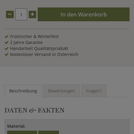
absolut witterungsbeständig. An einer Hausfassade oder im
Garten ist unsere Vertikalsonnenuhr im Kupferdesign ein
In den Warenkorb
außergewöhnlicher Blickfang. Alle zur Wand Montage
benötigten Schrauben und Dübel sind im Kaufpreis enthalten
und liegen der Lieferung bei. Neben dem Landeswappen von
Rheinland-Pfalz kann diese hochwertige Vertikalsonnenuhr
Frostsicher & Winterfest
auf Kundenwunsch auch mit einem anderen Landeswappen,
2 Jahre Garantie
einem Stadtwappen oder mit Familienwappen hergestellt
Handarbeit Qualitätsprodukt
werden.
kostenloser Versand in Österreich
Beschreibung
Bewertungen
Fragen?
DATEN & FAKTEN
Material: