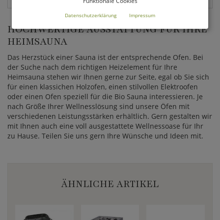
Funktionale Cookies
Datenschutzerklärung
Impressum
HOCHWERTIGE AUSSTATTUNG FÜR IHRE
HEIMSAUNA
Das Herzstück einer Sauna ist der entsprechende Ofen. Bei
der Suche nach dem richtigen Heizelement für Ihre
Heimsauna stehen wir Ihnen gerne zur Seite, egal ob Sie sich
für einen klassichen Holzofen, einen stilvollen Elektroofen
oder einen Ofen speziell für die Bio Sauna interessieren. Je
nach Größe Ihrer Wellnesslösung sind unsere Öfen mit
verschiedenen Leistungsstärken erhältlich. Gern gestalten wir
mit Ihnen auch eine voll ausgestattete Wellnessoase für Ihr
zu Hause. Teilen Sie uns gern Ihre Wünsche und Ideen mit.
ÄHNLICHE ARTIKEL