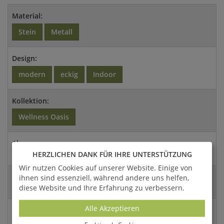
Material:
Stein
Metall
Design:
modern
eckig
Indoor
Kollektion:
Wellness Oasis
Abmessungen:
HERZLICHEN DANK FÜR IHRE UNTERSTÜTZUNG
80x45cm (HxDm)
Wir nutzen Cookies auf unserer Website. Einige von
Versandart:
ihnen sind essenziell, während andere uns helfen,
diese Website und Ihre Erfahrung zu verbessern.
Spedition
Alle Akzeptieren
EAN:
4056026367234