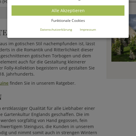
 (HxBxT)
Alle Akzeptieren
Funktionale Cookies
RTENDEKO
Datenschutzerklärung
Impressum
aus im gotischen Stil nachempfunden ist, lässt
erts in die Romantik und Ritterlichkeit dieser
angeschnittenen gotischen Torbogen und dem
nelement auch für die Gestaltung kleinerer
 Folly-Kollektion begeistern und gestalten Sie
18. Jahrhunderts.
uine
finden Sie in unserem Ratgeber.
N
 erstklassiger Qualität für alle Liebhaber einer
he Gartenkultur Englands geschaffen. Die im
 werden sorgfältig von Hand gegossen, fein
hochwertigem Steinguss, die Kunden in unserem
ändig und nimmt somit auch in strengen Wintern