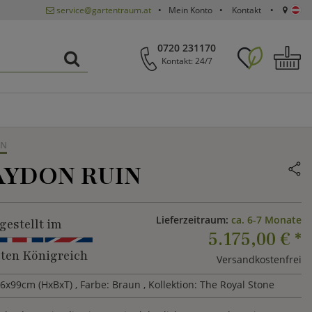
service@gartentraum.at
Mein Konto
Kontakt
0720 231170
Kontakt: 24/7
RN
AYDON RUIN
Lieferzeitraum:
ca. 6-7 Monate
gestellt im
5.175,00 €
*
gten Königreich
Versandkostenfrei
56x99cm (HxBxT)
, Farbe: Braun
, Kollektion: The Royal Stone