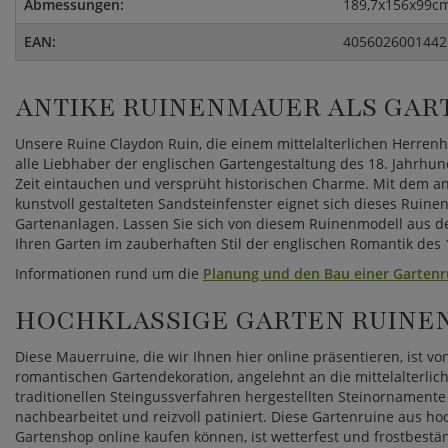
Abmessungen:
189,7x156x99cm
EAN:
4056026001442
ANTIKE RUINENMAUER ALS GA
Unsere Ruine Claydon Ruin, die einem mittelalterlichen Herrenh
alle Liebhaber der englischen Gartengestaltung des 18. Jahrhund
Zeit eintauchen und versprüht historischen Charme. Mit dem 
kunstvoll gestalteten Sandsteinfenster eignet sich dieses Ruine
Gartenanlagen. Lassen Sie sich von diesem Ruinenmodell aus der
Ihren Garten im zauberhaften Stil der englischen Romantik des 
Informationen rund um die
Planung und den Bau einer Gartenr
HOCHKLASSIGE GARTEN RUINE
Diese Mauerruine, die wir Ihnen hier online präsentieren, ist von
romantischen Gartendekoration, angelehnt an die mittelalterlic
traditionellen Steingussverfahren hergestellten Steinornamente
nachbearbeitet und reizvoll patiniert. Diese Gartenruine aus 
Gartenshop online kaufen können, ist wetterfest und frostbest