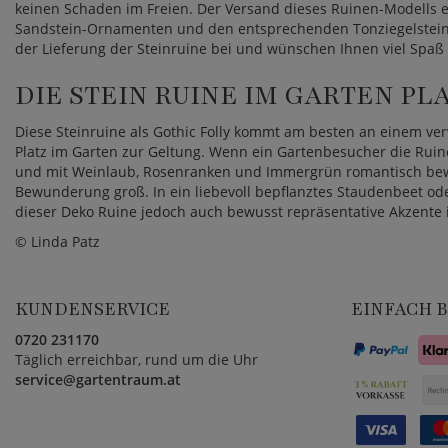
keinen Schaden im Freien. Der Versand dieses Ruinen-Modells e
Sandstein-Ornamenten und den entsprechenden Tonziegelsteinen
der Lieferung der Steinruine bei und wünschen Ihnen viel Spa
DIE STEIN RUINE IM GARTEN PL
Diese Steinruine als Gothic Folly kommt am besten an einem v
Platz im Garten zur Geltung. Wenn ein Gartenbesucher die Rui
und mit Weinlaub, Rosenranken und Immergrün romantisch bew
Bewunderung groß. In ein liebevoll bepflanztes Staudenbeet ode
dieser Deko Ruine jedoch auch bewusst repräsentative Akzente 
© Linda Patz
KUNDENSERVICE
EINFACH 
0720 231170
Täglich erreichbar, rund um die Uhr
service@gartentraum.at