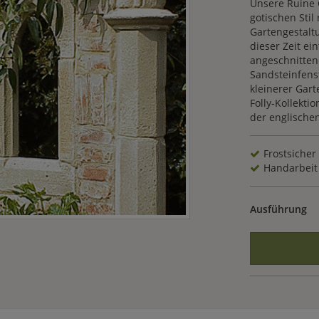
Unsere Ruine 
gotischen Stil
Gartengestaltu
dieser Zeit e
angeschnitten
Sandsteinfens
kleinerer Gar
Folly-Kollekti
der englische
Frostsicher
Handarbeit
Ausführung