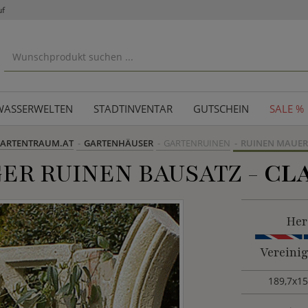
uf
WASSERWELTEN
STADTINVENTAR
GUTSCHEIN
SALE %
ARTENTRAUM.AT
GARTENHÄUSER
GARTENRUINEN
RUINEN MAUE
ER RUINEN BAUSATZ -
CL
Her
Vereini
189,7x1