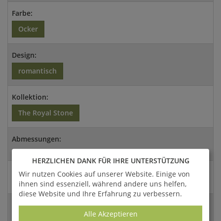
Farbe:
Ocker
Design:
romantisch
Kollektion:
The Royal Stone
Abmessungen:
234,2x238,8x101,5cm (HxBxT)
HERZLICHEN DANK FÜR IHRE UNTERSTÜTZUNG
Versandart:
Wir nutzen Cookies auf unserer Website. Einige von
ihnen sind essenziell, während andere uns helfen,
Spedition
diese Website und Ihre Erfahrung zu verbessern.
EAN:
Alle Akzeptieren
4056026381919