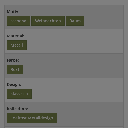
Motiv:
stehend
Weihnachten
Baum
Material:
Metall
Farbe:
Rost
Design:
klassisch
Kollektion:
Edelrost Metalldesign