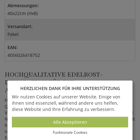
Abmessungen:
40x22cm (HxB)
Versandart:
Paket
EAN:
4056026418752
HOCHQUALITATIVE EDELROST-
DEKORATION FÜR DIE
HERZLICHEN DANK FÜR IHRE UNTERSTÜTZUNG
AUSSENGESTALTUNG
Wir nutzen Cookies auf unserer Website. Einige von
Für die Rost Figuren aus Metall werden Materialien höchster
ihnen sind essenziell, während andere uns helfen,
Qualität verwendet. Die Produktion und hochqualitative
diese Website und Ihre Erfahrung zu verbessern.
Verarbeitung in Handarbeit erfolgen ausschließlich in der EU.
Nach der Fertigstellung werden die Eisenobjekte an Orten mit
Alle Akzeptieren
hoher Luftfeuchtigkeit und Wärme gelagert, wodurch der
natürliche Rostprozess einsetzt. Hierbei verändert sich der
Funktionale Cookies
Farbton ungleichmäßig von einem hellen Orange zu einem