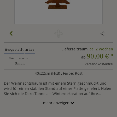
Lieferzeitraum:
ca. 2 Wochen
Hergestellt in der
90,00 €
*
ab
Europäischen
Union
Versandkostenfrei
40x22cm (HxB)
, Farbe: Rost
Der Weihnachtsbaum ist mit einem Stern geschmückt und
wird für einen stabilen Stand auf einer Platte geliefert. Holen
Sie sich die Deko Tanne als Winterdekoration auf Ihre
Terrasse, den Balkon oder in den Garten und genießen Sie
mehr anzeigen
eine besinnliche Weihnachtszeit. Die Baum Figur ist in
verschiedenen Größen erhältlich.