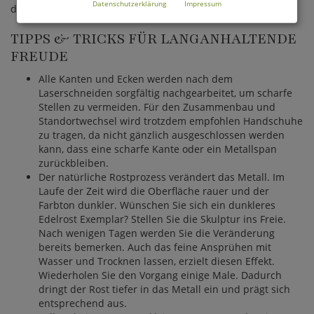
Datenschutzerklärung
Impressum
dunkleren Braun. Dadurch wird jedes Produkt ein Unikat.
TIPPS & TRICKS FÜR LANGANHALTENDE
FREUDE
Alle Kanten und Ecken werden nach dem
Laserschneiden sorgfältig nachgearbeitet, um scharfe
Stellen zu vermeiden. Für den Zusammenbau und
Standortwechsel wird trotzdem empfohlen Handschuhe
zu tragen, da nicht gänzlich ausgeschlossen werden
kann, dass eine scharfe Kante oder ein Metallspan
zurückbleiben.
Der natürliche Rostprozess verändert das Metall. Im
Laufe der Zeit wird die Oberfläche rauer und der
Farbton dunkler. Wünschen Sie sich ein dunkleres
Edelrost Exemplar? Stellen Sie die Skulptur ins Freie.
Nach wenigen Tagen werden Sie die Veränderung
bereits bemerken. Auch das feine Ansprühen mit
Wasser und Trocknen lassen, erzielt diesen Effekt.
Wiederholen Sie den Vorgang einige Male. Dadurch
dringt der Rost tiefer in das Metall ein und prägt sich
entsprechend aus.