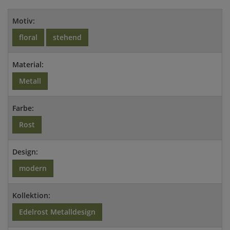
Motiv:
floral
stehend
Material:
Metall
Farbe:
Rost
Design:
modern
Kollektion:
Edelrost Metalldesign