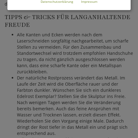
Datenschutzerklärung
Impressum
dunkleren Braun. Dadurch wird jedes Produkt ein Unikat.
TIPPS & TRICKS FÜR LANGANHALTENDE
FREUDE
Alle Kanten und Ecken werden nach dem
Laserschneiden sorgfältig nachgearbeitet, um scharfe
Stellen zu vermeiden. Für den Zusammenbau und
Standortwechsel wird trotzdem empfohlen Handschuhe
zu tragen, da nicht gänzlich ausgeschlossen werden
kann, dass eine scharfe Kante oder ein Metallspan
zurückbleiben.
Der natürliche Rostprozess verändert das Metall. Im
Laufe der Zeit wird die Oberfläche rauer und der
Farbton dunkler. Wünschen Sie sich ein dunkleres
Edelrost Exemplar? Stellen Sie die Skulptur ins Freie.
Nach wenigen Tagen werden Sie die Veränderung
bereits bemerken. Auch das feine Ansprühen mit
Wasser und Trocknen lassen, erzielt diesen Effekt.
Wiederholen Sie den Vorgang einige Male. Dadurch
dringt der Rost tiefer in das Metall ein und prägt sich
entsprechend aus.