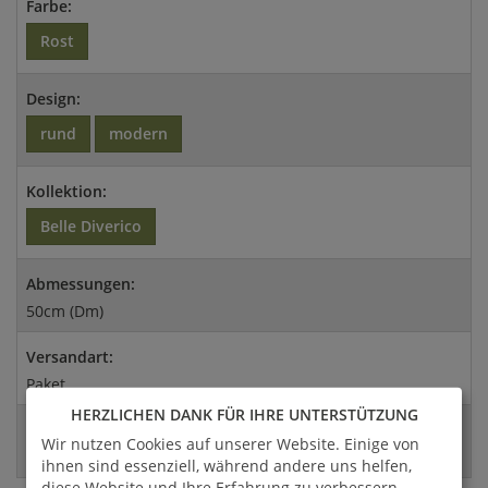
Farbe:
Rost
Design:
rund
modern
Kollektion:
Belle Diverico
Abmessungen:
50cm (Dm)
Versandart:
Paket
HERZLICHEN DANK FÜR IHRE UNTERSTÜTZUNG
EAN:
Wir nutzen Cookies auf unserer Website. Einige von
4056026256224
ihnen sind essenziell, während andere uns helfen,
diese Website und Ihre Erfahrung zu verbessern.