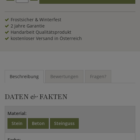
Garten, im Eingangsbereich Ihres Hauses oder zu den Seiten
einer Grundstückseinfahrt.
Frostsicher & Winterfest
2 Jahre Garantie
Handarbeit Qualitätsprodukt
kostenloser Versand in Österreich
Beschreibung
Bewertungen
Fragen?
DATEN & FAKTEN
Material:
Stein
Beton
Steinguss
Farbe: