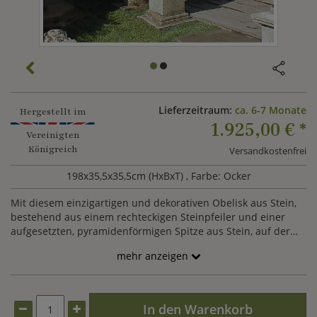
Lieferzeitraum:
ca. 6-7 Monate
Hergestellt im
1.925,00 €
*
Vereinigten
Königreich
Versandkostenfrei
198x35,5x35,5cm (HxBxT)
, Farbe: Ocker
Mit diesem einzigartigen und dekorativen Obelisk aus Stein,
bestehend aus einem rechteckigen Steinpfeiler und einer
aufgesetzten, pyramidenförmigen Spitze aus Stein, auf der
eine Kugel platziert ist, verleihen Sie Ihrem Garten ein
mehr anzeigen
besonders stilvolles und klassisches Ambiente. Nach alten
ägyptischen Vorlagen gefertigt wird Sie dieser Obelisk als
Gartendeko aus hochwertigem Steinguss gewiss begeistern.
Dekorieren Sie Ihr Anwesen mit diesem einzigartigen Deko
In den Warenkorb
Steinobelisk und setzen Sie schlichte und zeitlose Akzente im