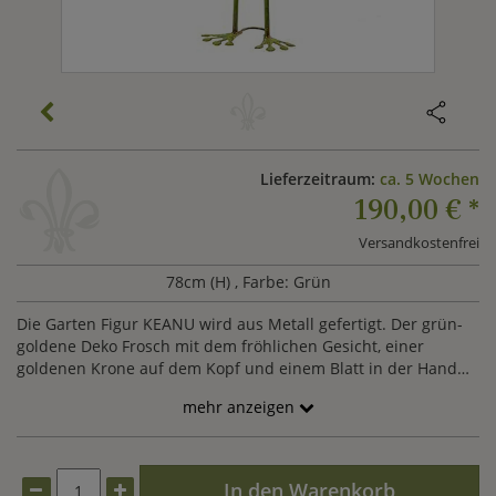
Lieferzeitraum:
ca. 5 Wochen
190,00 €
*
Versandkostenfrei
78cm (H)
, Farbe: Grün
Die Garten Figur KEANU wird aus Metall gefertigt. Der grün-
goldene Deko Frosch mit dem fröhlichen Gesicht, einer
goldenen Krone auf dem Kopf und einem Blatt in der Hand
kann einfach mit den Füßen auf die Erde oder die Terrasse
mehr anzeigen
gestellt werden. Die Outdoor Dekoration wird ein Hingucker
in Ihrem Garten!
In den Warenkorb