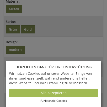
Material:
Metall
Farbe:
Grün
Gold
Design:
modern
Kollektion:
HERZLICHEN DANK FÜR IHRE UNTERSTÜTZUNG
Belle Diverico
Wir nutzen Cookies auf unserer Website. Einige von
ihnen sind essenziell, während andere uns helfen,
Abmessungen:
diese Website und Ihre Erfahrung zu verbessern.
78cm (H)
Alle Akzeptieren
Versandart:
Funktionale Cookies
Paket