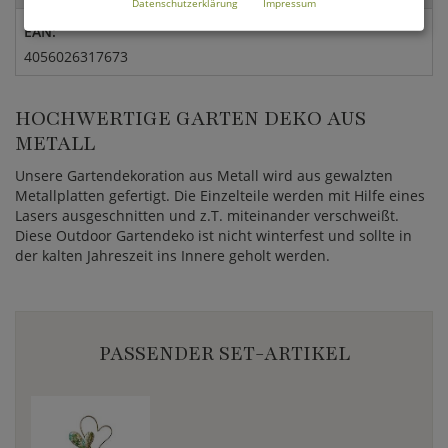
Datenschutzerklärung
Impressum
EAN:
4056026317673
HOCHWERTIGE GARTEN DEKO AUS
METALL
Unsere Gartendekoration aus Metall wird aus gewalzten
Metallplatten gefertigt. Die Einzelteile werden mit Hilfe eines
Lasers ausgeschnitten und z.T. miteinander verschweißt.
Diese Outdoor Gartendeko ist nicht winterfest und sollte in
der kalten Jahreszeit ins Innere geholt werden.
PASSENDER SET-ARTIKEL