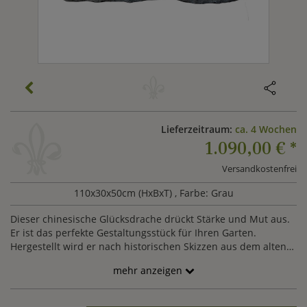
Lieferzeitraum:
ca. 4 Wochen
1.090,00 €
*
Versandkostenfrei
110x30x50cm (HxBxT)
, Farbe: Grau
Dieser chinesische Glücksdrache drückt Stärke und Mut aus.
Er ist das perfekte Gestaltungsstück für Ihren Garten.
Hergestellt wird er nach historischen Skizzen aus dem alten
China. Dafür wird der Naturstein Basanit verwendet. Durch
mehr anzeigen
die besondere Maserung des Gesteins erhält die
Drachenfigur ihren edlen Charakter. In unserem Sortiment
bieten wir Ihnen noch weitere schöne asiatische