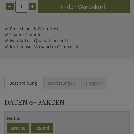
Gartenfiguren
an. Sie können den chinesischen
In den Warenkorb
Glücksdrachen auch mit einem klassischen
Wandrelief
oder
einem
Brunnen
im asiatischen Design kombinieren. Bestellen
Sie noch heute und Sie bekommen diese Gartenfigur
innerhalb Deutschlands versandkostenfrei nach Hause
Frostsicher & Winterfest
geliefert.
2 Jahre Garantie
Handarbeit Qualitätsprodukt
kostenloser Versand in Österreich
Beschreibung
Bewertungen
Fragen?
DATEN & FAKTEN
Motiv:
Drache
liegend