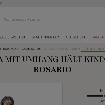
uf
WASSERWELTEN
STADTINVENTAR
GUTSCHEIN
SALE %
ENTRAUM.AT
GARTENDEKO
FIGUREN & SKULPTUREN
GÖTTER UND H
 MIT UMHANG HÄLT KIND
ROSARIO
Her
De