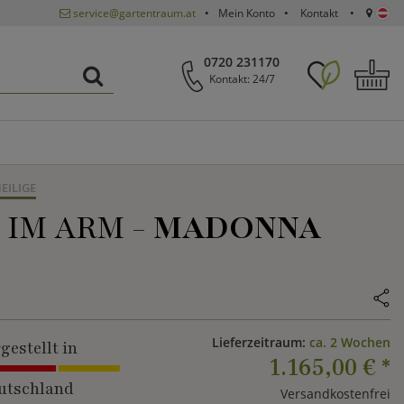
service@gartentraum.at
Mein Konto
Kontakt
0720 231170
Kontakt: 24/7
EILIGE
 IM ARM -
MADONNA
Lieferzeitraum:
ca. 2 Wochen
gestellt in
1.165,00 €
*
utschland
Versandkostenfrei