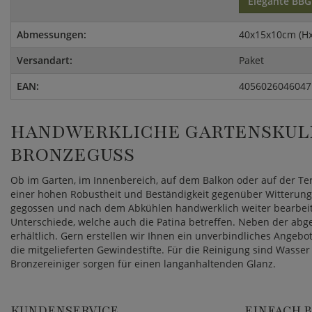
Elegante BBG
Abmessungen:
40x15x10cm (H
Versandart:
Paket
EAN:
4056026046047
HANDWERKLICHE GARTENSKUL
BRONZEGUSS
Ob im Garten, im Innenbereich, auf dem Balkon oder auf der Ter
einer hohen Robustheit und Beständigkeit gegenüber Witterung 
gegossen und nach dem Abkühlen handwerklich weiter bearbeitet
Unterschiede, welche auch die Patina betreffen. Neben der abge
erhältlich. Gern erstellen wir Ihnen ein unverbindliches Angeb
die mitgelieferten Gewindestifte. Für die Reinigung sind Wass
Bronzereiniger sorgen für einen langanhaltenden Glanz.
KUNDENSERVICE
EINFACH 