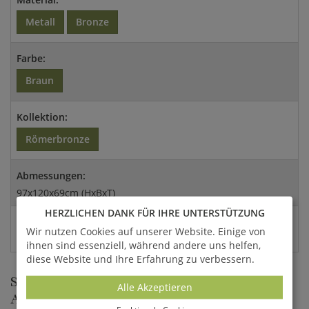
Metall
Bronze
Farbe:
Braun
Kollektion:
Römerbronze
Abmessungen:
97x120x69cm (HxBxT)
HERZLICHEN DANK FÜR IHRE UNTERSTÜTZUNG
EAN:
Wir nutzen Cookies auf unserer Website. Einige von
4260218382671
ihnen sind essenziell, während andere uns helfen,
diese Website und Ihre Erfahrung zu verbessern.
SITZENDE MÄDCHEN AUF EINER BANK
Alle Akzeptieren
ALS GARTENSTATUE AUS BRONZE