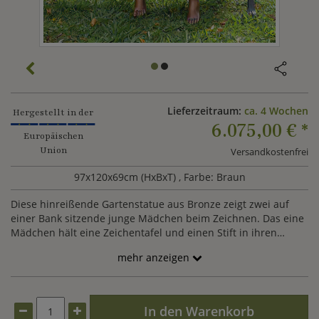
Lieferzeitraum:
ca. 4 Wochen
Hergestellt in der
6.075,00 €
*
Europäischen
Union
Versandkostenfrei
97x120x69cm (HxBxT)
, Farbe: Braun
Diese hinreißende Gartenstatue aus Bronze zeigt zwei auf
einer Bank sitzende junge Mädchen beim Zeichnen. Das eine
Mädchen hält eine Zeichentafel und einen Stift in ihren
Händen, während das andere interessiert zuschaut. Die Beine
mehr anzeigen
der Mädchen sind nahezu parallel übereinandergeschlagen,
was diese hübsche Gartenstatue aus Bronze zu einer
harmonischen Einheit werden lässt. Subtil die erdig-sonnigen
Schattierungen der edlen Bronze nutzend, bereichert diese
In den Warenkorb
feine Bronze-Skulptur einfach jeden Standort im Garten.