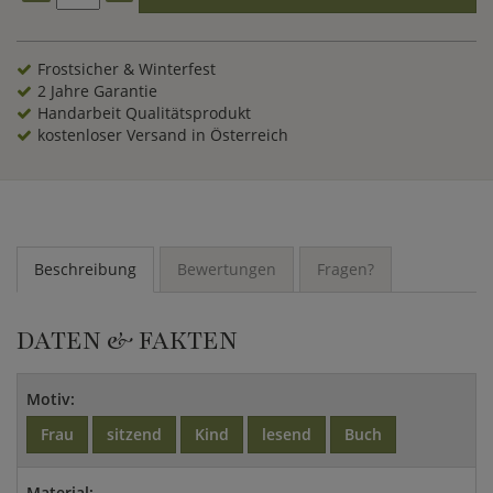
Hergestellt in aufwändiger Handarbeit im traditionellen
Bronzegussverfahren beeindruckt diese Gartenstatue der
Mädchen auf einer Bank sitzend aus Bronze durch die
Frostsicher & Winterfest
Ausarbeitung bis ins kleinste Detail und das gelungene
2 Jahre Garantie
Finish.
Handarbeit Qualitätsprodukt
kostenloser Versand in Österreich
Beschreibung
Bewertungen
Fragen?
DATEN & FAKTEN
Motiv:
Frau
sitzend
Kind
lesend
Buch
Material: